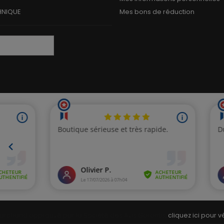
HNIQUE
Mes bons de réduction
archand approuvé par la Société des Avis Garantis,
cliquez ici pour vé