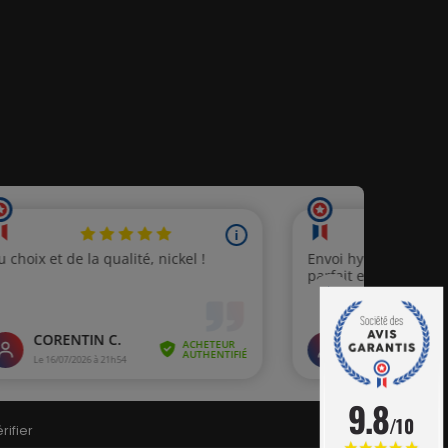
9.8
/10
rifier
.