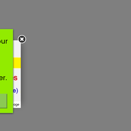
our
er.
r ce message