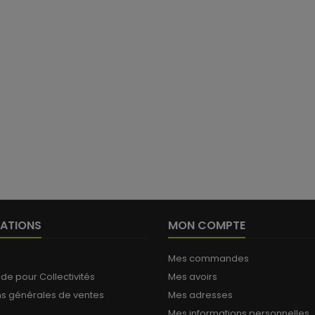
ATIONS
MON COMPTE
Mes commandes
 pour Collectivités
Mes avoirs
ns générales de ventes
Mes adresses
Mes informations personnelles