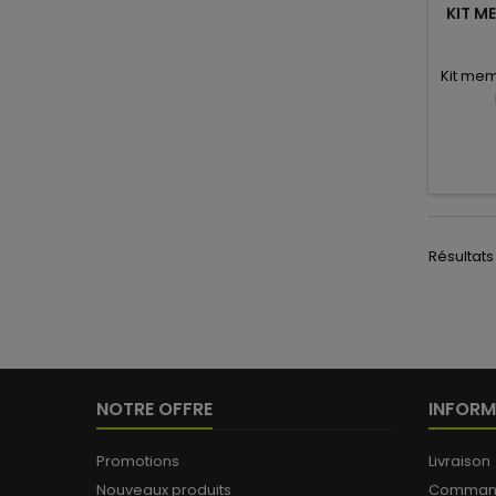
KIT M
Kit mem
Résultats 
NOTRE OFFRE
INFORM
Promotions
Livraison
Nouveaux produits
Commande