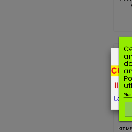
Ce
am
de
an
Po
ut
Plus
KIT M