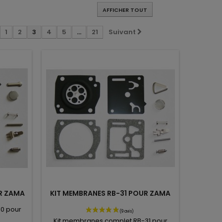
AFFICHER TOUT
1
2
3
4
5
...
21
Suivant
R ZAMA
KIT MEMBRANES RB-31 POUR ZAMA
0 pour
Kit membranes complet RB-31 pour