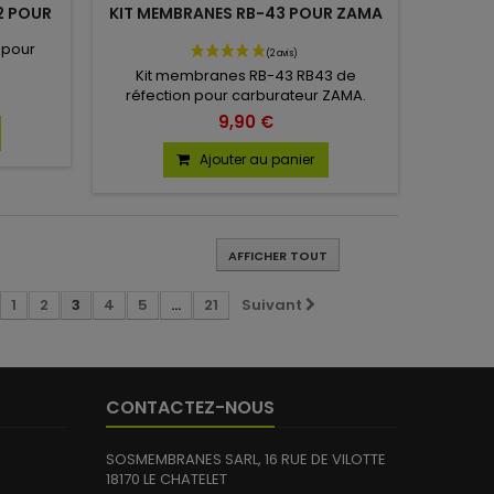
2 POUR
KIT MEMBRANES RB-43 POUR ZAMA
 pour
Kit membranes RB-43 RB43 de
réfection pour carburateur ZAMA.
9,90 €
Ajouter au panier
AFFICHER TOUT
1
2
3
4
5
...
21
Suivant
CONTACTEZ-NOUS
SOSMEMBRANES SARL, 16 RUE DE VILOTTE
18170 LE CHATELET