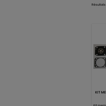
Résultats 
KIT M
Kit mem