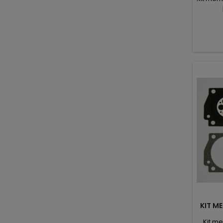
KIT M
Kit m