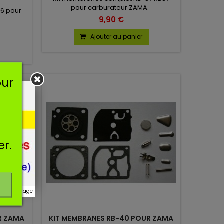
pour carburateur ZAMA.
6 pour
9,90 €
Ajouter au panier
(7 avis)
our
er.
r ce message
R ZAMA
KIT MEMBRANES RB-40 POUR ZAMA