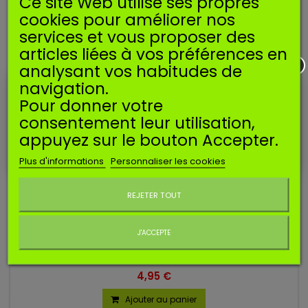
Ce site Web utilise ses propres
cookies pour améliorer nos
services et vous proposer des
articles liées à vos préférences en
analysant vos habitudes de
navigation.
Pour donner votre
consentement leur utilisation,
appuyez sur le bouton Accepter.
Plus d'informations
Personnaliser les cookies
Ne plus afficher ce message
REJETER TOUT
EVENT MISE À L'AIR RÉSERVOIR POUR STIHL
J'ACCEPTE
Event de mise à l'air pour réservoir à carburant pour
machines STIHL.
4,95 €
Ajouter au panier