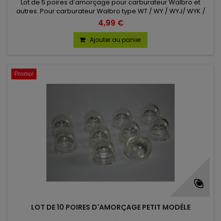
Lot de 5 poires d'amorçage pour carburateur Walbro et
autres. Pour carburateur Walbro type WT / WY / WYJ/ WYK /
WYL / WYP.
4,99 €
Ajouter au panier
(2 avis)
Promo!
LOT DE 10 POIRES D'AMORÇAGE PETIT MODÈLE