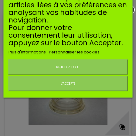
articles liées à vos préférences en
(115 avis
analysant vos habitudes de
Poire d'amorçage pour carburateur Walbro et autres.
navigation.
Pour donner votre
2,90 €
consentement leur utilisation,
Ajouter au panier
appuyez sur le bouton Accepter.
Plus d'informations
Personnaliser les cookies
Ne plus afficher ce message
REJETER TOUT
J'ACCEPTE