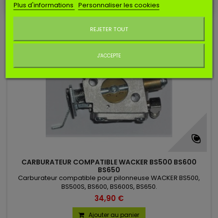
Plus d'informations
Personnaliser les cookies
Ne plus afficher ce message
REJETER TOUT
J'ACCEPTE
(3 avis)
CARBURATEUR COMPATIBLE WACKER BS500 BS600
BS650
Carburateur compatible pour pilonneuse WACKER BS500,
BS500S, BS600, BS600S, BS650.
34,90 €
Ajouter au panier