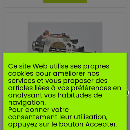
Ce site Web utilise ses propres
cookies pour améliorer nos
services et vous proposer des
articles liées à vos préférences en
analysant vos habitudes de
CARBURATEUR COMPATIBLE WACKER WM80 BS600
navigation.
Carburateur compatible pour pilonneuse WACKER WM80,
Pour donner votre
BS600.
consentement leur utilisation,
38,90 €
appuyez sur le bouton Accepter.
Ajouter au panier