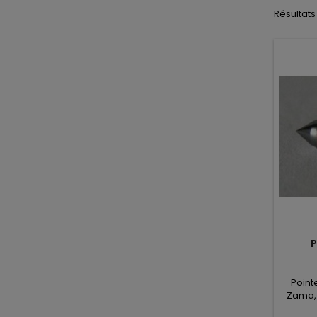
Résultats 1
P
Point
Zama, T