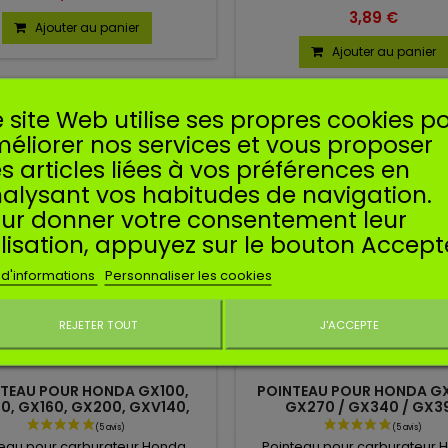
GCV 160, GCV 190A.
(
3,89 €
Ajouter au panier
Ajouter au panier
 site Web utilise ses propres cookies p
éliorer nos services et vous proposer
s articles liées à vos préférences en
alysant vos habitudes de navigation.
ur donner votre consentement leur
ilisation, appuyez sur le bouton Accept
 d'informations
Personnaliser les cookies
REJETER TOUT
J'ACCEPTE
Ne plus affiche
TEAU POUR HONDA GX100,
POINTEAU POUR HONDA GX
0, GX160, GX200, GXV140,
GX270 / GX340 / GX3
GXV160
teau pour carburateur Honda.
Pointeau pour carburateur 