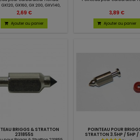
 GX120, GX160, GX 200, GXV140,
0. Prix dégressif à partir de 5.
2,69 €
3,89 €
Ajouter au panier
Ajouter au panier
NTEAU BRIGGS & STRATTON
POINTEAU POUR BRIGG
231855S
STRATTON 3.5HP / 5HP /
u pour Briggs & Stratton 231855,