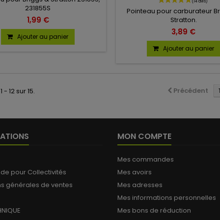
231855S
Pointeau pour carburateur B
1,99 €
Stratton.
3,89 €
Ajouter au panier
Ajouter au panier
Précédent
 - 12 sur 15.
ATIONS
MON COMPTE
Mes commandes
 pour Collectivités
Mes avoirs
ns générales de ventes
Mes adresses
Mes informations personnelles
HNIQUE
Mes bons de réduction