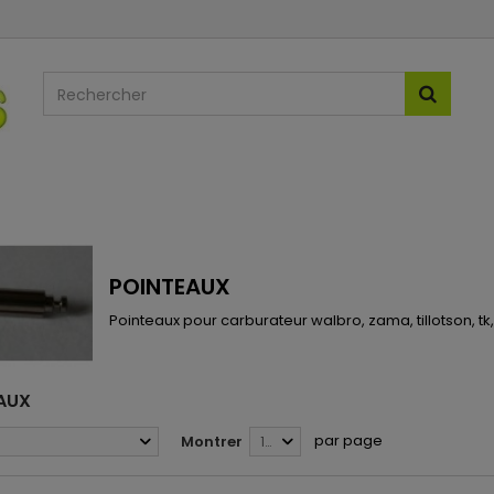
POINTEAUX
Pointeaux pour carburateur walbro, zama, tillotson, t
EAUX
par page
Montrer
12