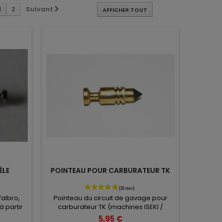
1
2
Suivant
AFFICHER TOUT
ÈLE
POINTEAU POUR CARBURATEUR TK
albro,
Pointeau du circuit de gavage pour
à partir
carburateur TK (machines ISEKI /
SHINDAIWA, KAWASAKI, ROBIN...)
5,95 €