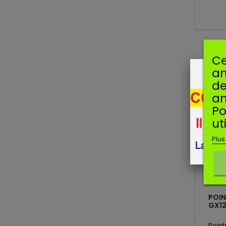
Ce
am
de
an
Po
ut
Plus
POIN
GX12
Poin