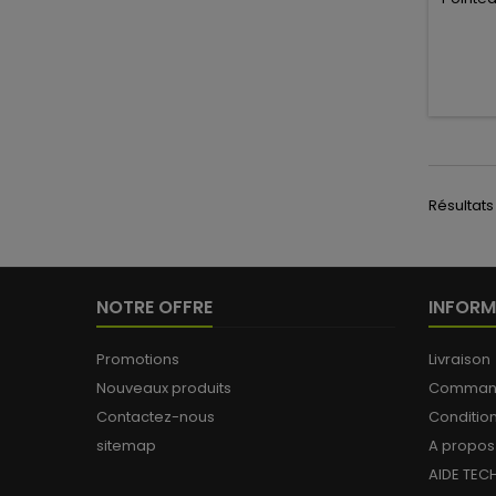
Résultats 1
NOTRE OFFRE
INFORM
Promotions
Livraison
Nouveaux produits
Commande
Contactez-nous
Conditio
sitemap
A propos
AIDE TEC