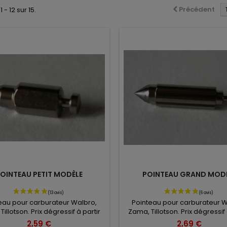
Précédent
 - 12 sur 15.
OINTEAU PETIT MODÈLE
POINTEAU GRAND MOD
eau pour carburateur Walbro,
Pointeau pour carburateur W
illotson. Prix dégressif à partir
Zama, Tillotson. Prix dégressif 
de 10.
de 10.
2,59 €
2,69 €