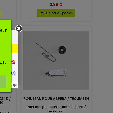
13 avis)
3,89 €
Ajouter au panier
our
er.
r ce message
240 /
POINTEAU POUR ASPERA / TECUMSEH
90
Pointeau pour carburateur Aspera /
Tecumseh.
Honda.