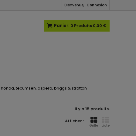
Bienvenue,
Connexion
Panier:
0
Produits
0,00 €
k, honda, tecumseh, aspera, briggs & stratton
Il y a 15 produits.
Afficher :
Grille
Liste