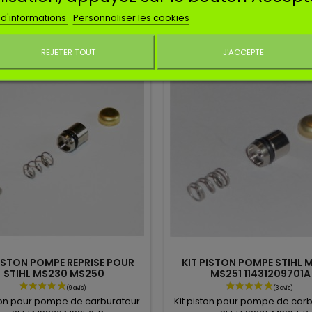
4,99 €
4,99 €
 S96B, S108, S108A, S109, S109A,
S128A, S128B, S128C, S129A, S129
 d'informations
Personnaliser les cookies
S126, S127, S128, S129.
Ajouter au panier
Ajouter au panier
REJETER TOUT
J'ACCEPTE
Ne plus affiche
PISTON POMPE REPRISE POUR
KIT PISTON POMPE STIHL M
STIHL MS230 MS250
MS251 11431209701A
ston pour pompe de carburateur
Kit piston pour pompe de car