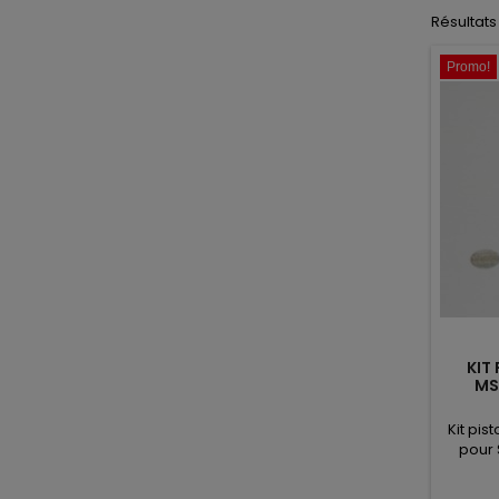
Résultats 
Promo!
KIT
MS
Kit pi
pour 
MS211. P