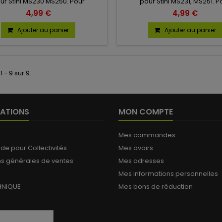
ur Stihl MS230 MS250. Pour
pour Stihl MS231, MS251. P
eur C1Q : S75, S76, S77, S84, S85,
carburateur C1Q : S295A, S
4,99 €
4,99 €
7, S89, S90, S91, S92, S102, S106,
107, S242, 100335, 100338.
Ajouter au panier
Ajouter au panier
1 - 9 sur 9.
ATIONS
MON COMPTE
Mes commandes
 pour Collectivités
Mes avoirs
ns générales de ventes
Mes adresses
Mes informations personnelles
HNIQUE
Mes bons de réduction