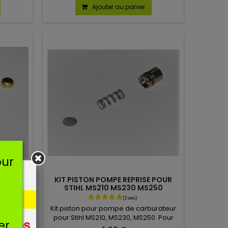
Ajouter au panier
our
E POUR
KIT PISTON POMPE REPRISE POUR
STIHL MS210 MS230 MS250
burateur
Kit piston pour pompe de carburateur
ateur C1Q
pour Stihl MS210, MS230, MS250. Pour
er.
26 avis)
7B, S127C,
carburateur C1Q : S75E, S76E, S84F,