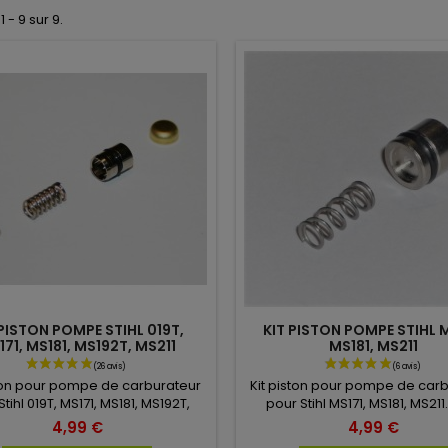
1 - 9 sur 9.
 PISTON POMPE STIHL 019T,
KIT PISTON POMPE STIHL M
171, MS181, MS192T, MS211
MS181, MS211
ston pour pompe de carburateur
Kit piston pour pompe de car
Stihl 019T, MS171, MS181, MS192T,
pour Stihl MS171, MS181, MS211
our carburateur C1Q : S46, S257,
carburateur C1Q : S119, S120, S12
4,99 €
4,99 €
S268, S269, S270.
S123, S240, S241.