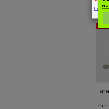
S96A,
Plus
Promo!
KIT 
Kit pi