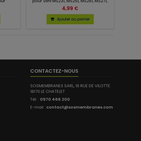
our
pour Stihl MS231, MS251, MS261, MS271,
296A.
MS291. Pour carburateur C1Q : S246B,
4,99 €
S247B, S295B, S296B.
Ajouter au panier
CONTACTEZ-NOUS
SOSMEMBRANES SARL, 16 RUE DE VILOTTE
18170 LE CHATELET
Tél. :
0970 466 200
(7 avis)
E-mail :
contact@sosmembranes.com