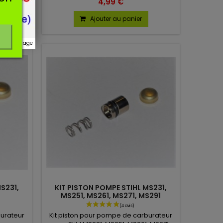
4,99 €
B, S129C.
S92D, S242D, 100335F, 100338C.
Ajouter au panier
r ce message
S231,
KIT PISTON POMPE STIHL MS231,
MS251, MS261, MS271, MS291
burateur
Kit piston pour pompe de carburateur