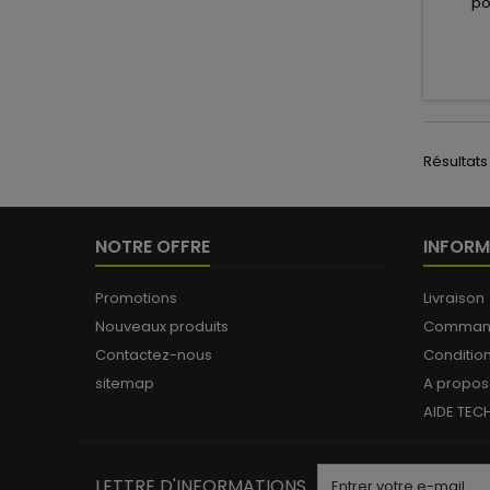
po
carburat
S86, S8
S
Résultats 
NOTRE OFFRE
INFORM
Promotions
Livraison
Nouveaux produits
Commande
Contactez-nous
Conditio
sitemap
A propos
AIDE TEC
LETTRE D'INFORMATIONS