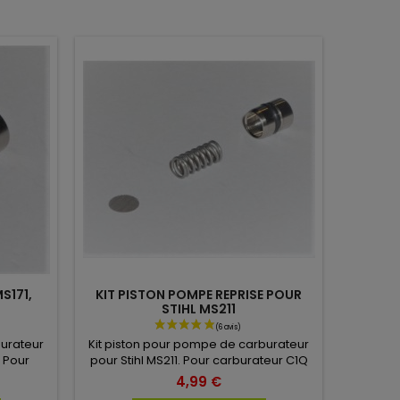
S171,
KIT PISTON POMPE REPRISE POUR
STIHL MS211
burateur
Kit piston pour pompe de carburateur
. Pour
pour Stihl MS211. Pour carburateur C1Q
1, S122,
: S268C, S269C, S270C.
4,99 €