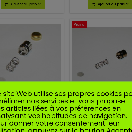
Ajouter au panier
Ajouter au panier
Promo!
 site Web utilise ses propres cookies p
éliorer nos services et vous proposer
PISTON POMPE REPRISE POUR
KIT PISTON POMPE REPRIS
s articles liées à vos préférences en
STIHL MS200T
STIHL MS200T N°2
alysant vos habitudes de navigation.
ston pour pompe de carburateur
Kit piston pour pompe de car
ur donner votre consentement leur
ihl MS200T. Pour carburateur C1Q
pour Stihl MS200T. Pour carbur
ilisation, appuyez sur le bouton Accept
(
 S61A, S61B, S61C, S61D, S61E, S96,
: S126A, S126B, S126C, S127A, S12