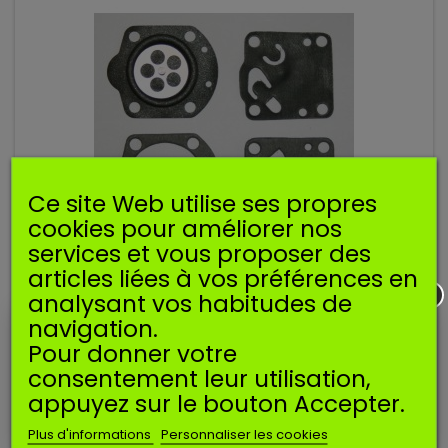
Ce site Web utilise ses propres
cookies pour améliorer nos
services et vous proposer des
articles liées à vos préférences en
KIT MEMBRANES DELL-1 POUR DELLORTO
analysant vos habitudes de
navigation.
Kit membranes DELL-1 pour carburateur DELLORTO.
Pour donner votre
consentement leur utilisation,
7,90 €
appuyez sur le bouton Accepter.
Ajouter au panier
Plus d'informations
Personnaliser les cookies