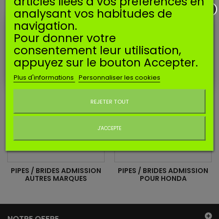
articles liées à vos préférences en
analysant vos habitudes de
navigation.
Pour donner votre
consentement leur utilisation,
appuyez sur le bouton Accepter.
PIPES / BRIDES ADMISSION
PIPES / BRIDES ADMISSION
Plus d'informations
Personnaliser les cookies
POUR STIHL
POUR HUSQVARNA
Ne plus afficher ce message
REJETER TOUT
J'ACCEPTE
PIPES / BRIDES ADMISSION
PIPES / BRIDES ADMISSION
AUTRES MARQUES
POUR HONDA
NOTRE OFFRE