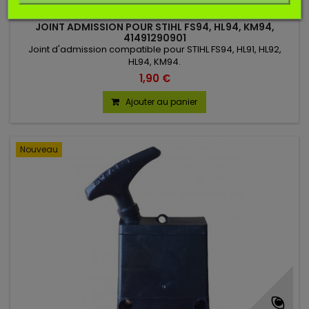
JOINT ADMISSION POUR STIHL FS94, HL94, KM94,
41491290901
Joint d'admission compatible pour STIHL FS94, HL91, HL92,
HL94, KM94.
1,90 €
Ajouter au panier
Nouveau