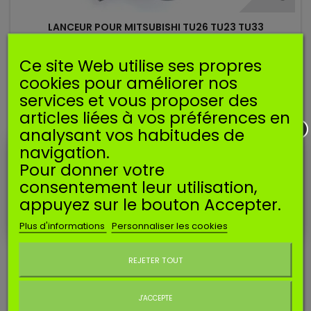
LANCEUR POUR MITSUBISHI TU26 TU23 TU33
Lanceur pour machines chinoises et MITSUBISHI TU26 TU23
Ce site Web utilise ses propres
TU33.
7,90 €
cookies pour améliorer nos
services et vous proposer des
Ajouter au panier
articles liées à vos préférences en
analysant vos habitudes de
navigation.
Nouveau
Pour donner votre
consentement leur utilisation,
appuyez sur le bouton Accepter.
Plus d'informations
Personnaliser les cookies
Ne plus afficher ce message
REJETER TOUT
J'ACCEPTE