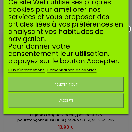
Ce site Web utilise ses propres
cookies pour améliorer nos
services et vous proposer des
articles liées à vos préférences en
analysant vos habitudes de
navigation.
Pour donner votre
consentement leur utilisation,
appuyez sur le bouton Accepter.
Plus d'informations
Personnaliser les cookies
Ne plus afficher ce message
REJETER TOUT
PIGNON A BAGUE 0.325 - 7 DENTS HUSQVARNA
J'ACCEPTE
503745401
Pignon à bague 7 dents, pas de 0.325
pour tronçonneuse HUSQVARNA 50, 51, 55, 254, 262
13,90 €