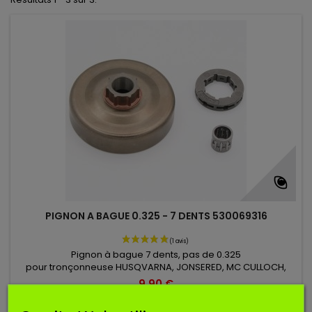
PIGNON A BAGUE 0.325 - 7 DENTS 530069316
Pignon à bague 7 dents, pas de 0.325
pour tronçonneuse HUSQVARNA, JONSERED, MC CULLOCH,
PARTNER, POULAN.
9,90 €
Ajouter au panier