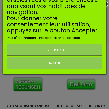
analysant vos habitudes de
navigation.
KITS MEMBRANES BING
KITS MEMBRANES BRIGGS &
Pour donner votre
SRATTON
consentement leur utilisation,
appuyez sur le bouton Accepter.
Plus d'informations
Personnaliser les cookies
Ne plus afficher ce message
REJETER TOUT
KITS MEMBRANES RUIXING
KITS MEMBRANES NIKKI
J'ACCEPTE
KITS MEMBRANES ASPERA
KITS MEMBRANES DELLORTO