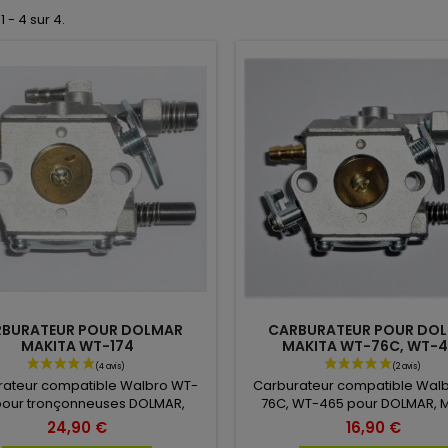
1 - 4 sur 4.
BURATEUR POUR DOLMAR
CARBURATEUR POUR DO
MAKITA WT-174
MAKITA WT-76C, WT-
rateur compatible Walbro WT-
Carburateur compatible Wal
pour tronçonneuses DOLMAR,
76C, WT-465 pour DOLMAR, 
MAKITA
24,90 €
16,90 €