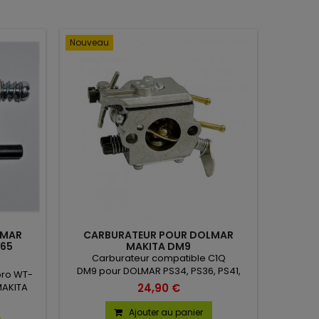
Nouveau
LMAR
CARBURATEUR POUR DOLMAR
465
MAKITA DM9
Carburateur compatible C1Q
DM9 pour DOLMAR PS34, PS36, PS41,
bro WT-
PS45, MAKITA DCS34, DCS4610.
24,90 €
MAKITA
Ajouter au panier