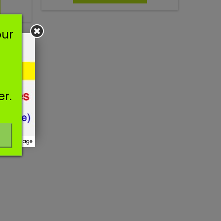
our
er.
r ce message
(4 avis)