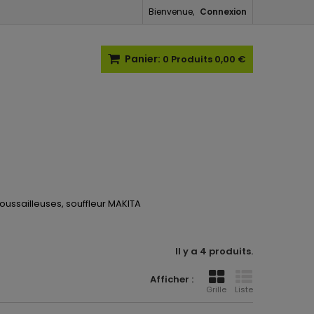
Bienvenue,
Connexion
Panier:
0
Produits
0,00 €
ussailleuses, souffleur MAKITA
Il y a 4 produits.
Afficher :
Grille
Liste