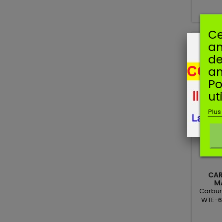
Ce
Nouve
am
de
an
Po
ut
Plus
CAR
M
Carbur
WTE-6