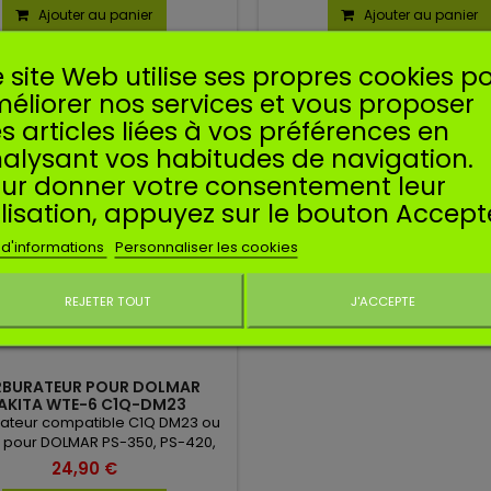
Ajouter au panier
Ajouter au panier
 site Web utilise ses propres cookies p
au
éliorer nos services et vous proposer
s articles liées à vos préférences en
alysant vos habitudes de navigation.
ur donner votre consentement leur
ilisation, appuyez sur le bouton Accept
 d'informations
Personnaliser les cookies
REJETER TOUT
J'ACCEPTE
Ne plus affiche
BURATEUR POUR DOLMAR
AKITA WTE-6 C1Q-DM23
ateur compatible C1Q DM23 ou
 pour DOLMAR PS-350, PS-420,
MAKITA DCS4300.
24,90 €