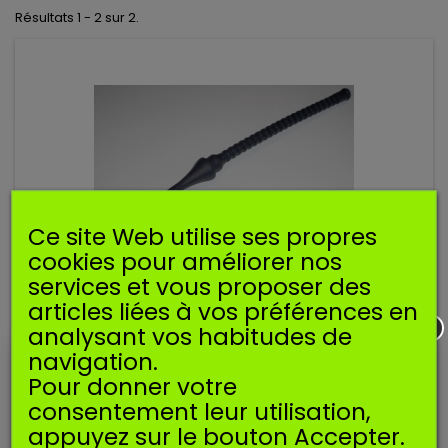
Résultats 1 - 2 sur 2.
Ce site Web utilise ses propres
cookies pour améliorer nos
services et vous proposer des
articles liées à vos préférences en
TUYAU ESSENCE POUR DOLMAR 109 110 111 115
analysant vos habitudes de
navigation.
Pour donner votre
Tuyau essence compatible pour machines DOLMAR. Pour
Dolmar 109, 110, 111, 115. 965404460
consentement leur utilisation,
3,99 €
appuyez sur le bouton Accepter.