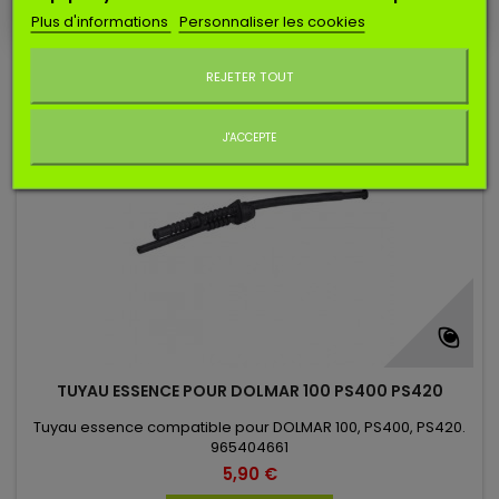
Ajouter au panier
Plus d'informations
Personnaliser les cookies
Ne plus afficher ce message
REJETER TOUT
J'ACCEPTE
TUYAU ESSENCE POUR DOLMAR 100 PS400 PS420
Tuyau essence compatible pour DOLMAR 100, PS400, PS420.
965404661
5,90 €