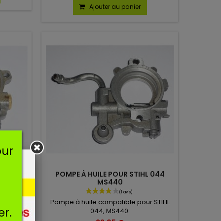
Ajouter au panier
our
 MS341
POMPE À HUILE POUR STIHL 044
MS440
r STIHL
Pompe à huile compatible pour STIHL
er.
044, MS440.
(1 avis)