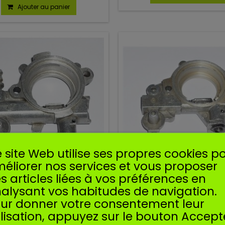
Ajouter au panier
 site Web utilise ses propres cookies p
éliorer nos services et vous proposer
s articles liées à vos préférences en
À HUILE POUR STIHL 034 036
POMPE À HUILE POUR STIHL
MS340 MS360
MS361 MS362
alysant vos habitudes de navigation.
ur donner votre consentement leur
à huile compatible pour STIHL
Pompe à huile compatible pou
ilisation, appuyez sur le bouton Accept
034, 036, MS340, MS360.
MS341, MS361, MS362.