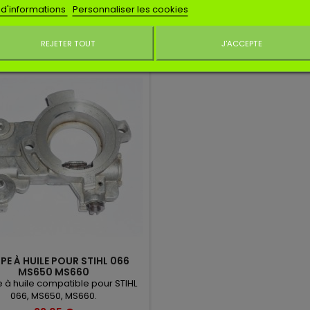
19,95 €
19,95 €
 d'informations
Personnaliser les cookies
Ajouter au panier
Ajouter au panier
REJETER TOUT
J'ACCEPTE
Ne plus affiche
E À HUILE POUR STIHL 066
MS650 MS660
à huile compatible pour STIHL
066, MS650, MS660.