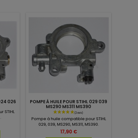
024 026
POMPE À HUILE POUR STIHL 029 039
MS290 MS311 MS390
r STIHL
.
Pompe à huile compatible pour STIHL
029, 039, MS290, MS311, MS390.
17,90 €