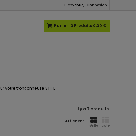
Bienvenue,
Connexion
Panier:
0
Produits
0,00 €
ur votre tronçonneuse STIHL
Il y a 7 produits.
Afficher :
Grille
Liste