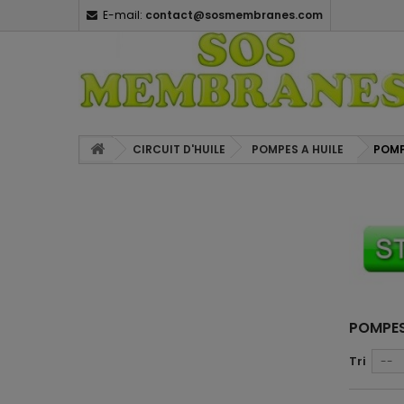
E-mail:
contact@sosmembranes.com
CIRCUIT D'HUILE
POMPES A HUILE
POMP
POMPES
Tri
--