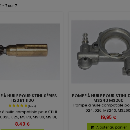
 - 7 sur 7.
 À HUILE POUR STIHL SÉRIES
POMPE À HUILE POUR STIHL 
1123 ET 1130
MS240 MS260
Pompe à huile compatible pou
024, 026, MS240, MS260
à huile compatible pour STIHL
19,95 €
8, 023, 025, MS170, MS180, MS181,
S210, MS211, MS230, MS250.
8,40 €
Ajouter au panier