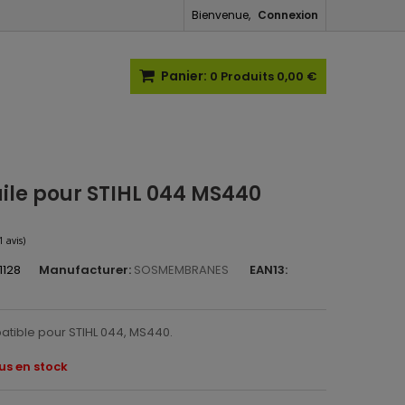
Bienvenue,
Connexion
Panier:
0
Produits
0,00 €
ile pour STIHL 044 MS440
1128
Manufacturer:
SOSMEMBRANES
EAN13:
(1 avis)
tible pour STIHL 044, MS440.
lus en stock