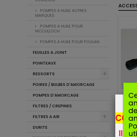
ACCESS
POMPES A HUILE AUTRES
MARQUES
POMPES A HUILE POUR
MCCULLOCH
POMPES A HUILE POUR POULAN
FEUILLES A JOINT
POINTEAUX
RESSORTS
POIRES / BULBES D'AMORCAGE
Ce
POMPES D'AMORCAGE
am
FILTRES / CREPINES
de
Man
an
FILTRES A AIR
TUYAU 
Po
034
DURITE
MS260
ut