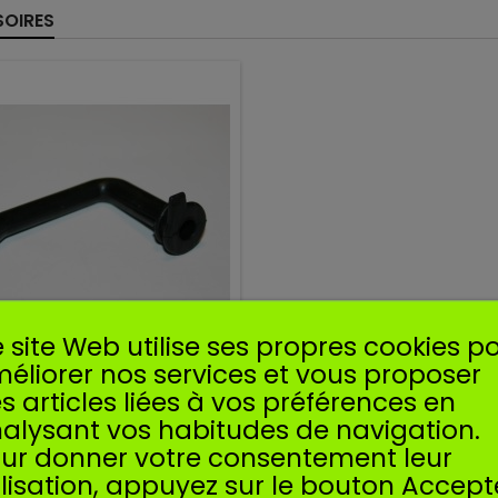
OIRES
 site Web utilise ses propres cookies p
éliorer nos services et vous proposer
Référence
STUYH1122
s articles liées à vos préférences en
ufacturer:
SOSMEMBRANES
alysant vos habitudes de navigation.
D'HUILE POUR STIHL 024 026
ur donner votre consentement leur
 036 044 046 066 MS240
 MS340 MS360 MS361 MS440
ilisation, appuyez sur le bouton Accept
MS460 MS660