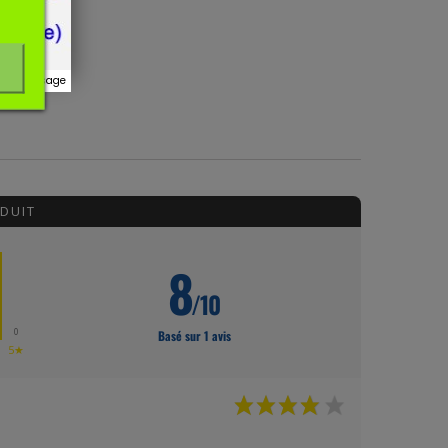
r ce message
DUIT
8
/10
0
Basé sur 1 avis
★
5★