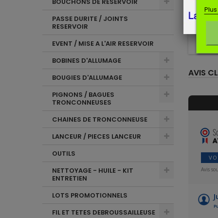
BOUCHONS DE RESERVOIR
Tuyau h
Plus
STIHL. P
PASSE DURITE / JOINTS
046, 06
RESERVOIR
MS
1
EVENT / MISE A L'AIR RESERVOIR
BOBINES D'ALLUMAGE
AVIS CL
BOUGIES D'ALLUMAGE
PIGNONS / BAGUES
TRONCONNEUSES
CHAINES DE TRONCONNEUSE
LANCEUR / PIECES LANCEUR
OUTILS
VO
Avis so
NETTOYAGE - HUILE - KIT
ENTRETIEN
LOTS PROMOTIONNELS
J
Pu
FIL ET TETES DEBROUSSAILLEUSE