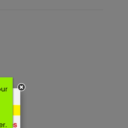
our
er.