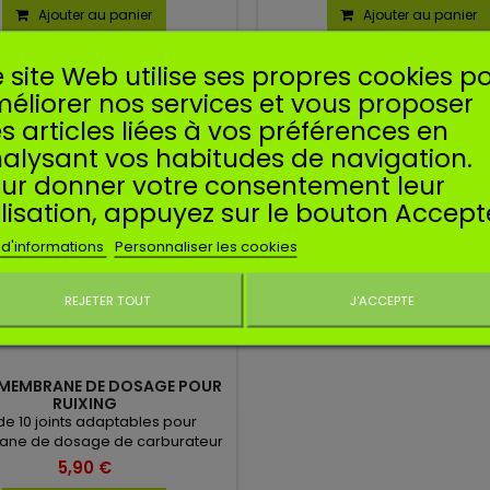
Ajouter au panier
Ajouter au panier
 site Web utilise ses propres cookies p
éliorer nos services et vous proposer
s articles liées à vos préférences en
alysant vos habitudes de navigation.
ur donner votre consentement leur
ilisation, appuyez sur le bouton Accept
 d'informations
Personnaliser les cookies
REJETER TOUT
J'ACCEPTE
Ne plus affiche
 MEMBRANE DE DOSAGE POUR
RUIXING
 de 10 joints adaptables pour
ne de dosage de carburateur
Ruixing.
5,90 €