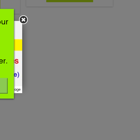
our
er.
r ce message
(3 avis)