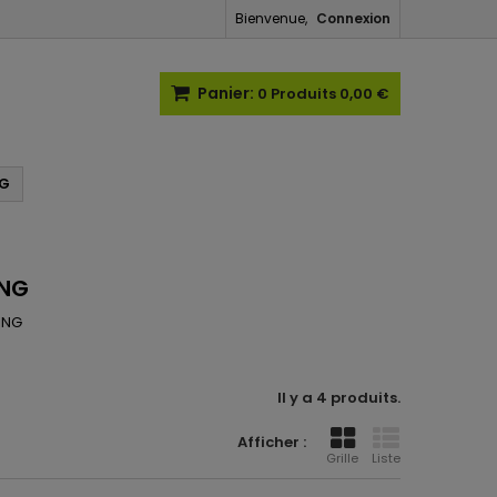
Bienvenue,
Connexion
Panier:
0
Produits
0,00 €
NG
ING
ING
Il y a 4 produits.
Afficher :
Grille
Liste