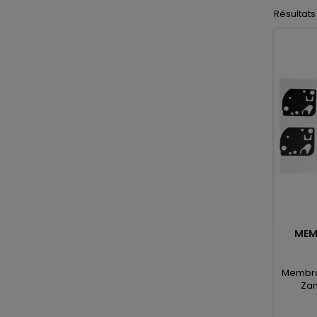
Résultats 
MEM
Membra
Zam
référe