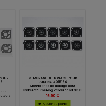
 POUR
MEMBRANE DE DOSAGE POUR
46
RUIXING A015134
Membranes de dosage pour
carburateur Ruixing.Vendu en lot de 10.
 pour
16,90 €
ateurs
 à la
Ajouter au panier