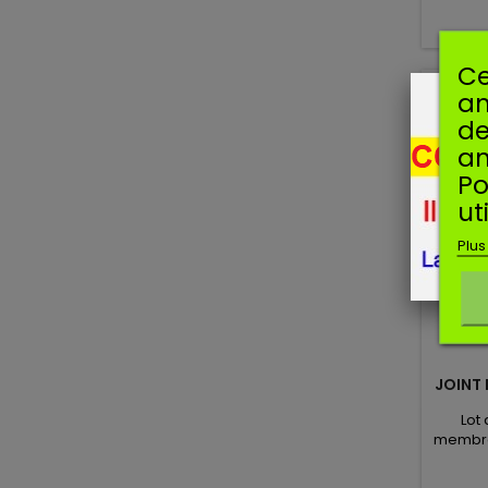
Ce
am
de
an
Po
ut
Plus
JOINT
Lot
membra