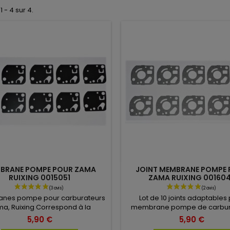
1 - 4 sur 4.
BRANE POMPE POUR ZAMA
JOINT MEMBRANE POMPE
RUIXING 0015051
ZAMA RUIXING 00160
nes pompe pour carburateurs
Lot de 10 joints adaptables
a, Ruixing Correspond à la
membrane pompe de carbur
nce 0015051, 15051. Vendu en lot
Zama, Ruixing. Correspond
5,90 €
5,90 €
de 10.
référence 0016046.