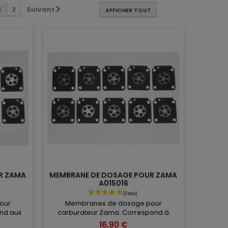
1
2
Suivant
AFFICHER TOUT
R ZAMA
MEMBRANE DE DOSAGE POUR ZAMA
A015016
our
Membranes de dosage pour
nd aux
carburateur Zama. Correspond à
 0000 121
la référence Zama A015016. Vendu en
16,90 €