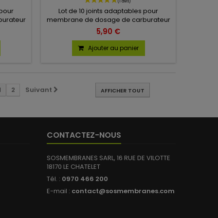
 pour
Lot de 10 joints adaptables pour
urateur
membrane de dosage de carburateur
x
Zama. Correspond à la référence
5,90 €
78.
0016085.
Ajouter au panier
1
2
Suivant
AFFICHER TOUT
CONTACTEZ-NOUS
SOSMEMBRANES SARL, 16 RUE DE VILOTTE
18170 LE CHATELET
Tél. :
0970 466 200
E-mail :
contact@sosmembranes.com