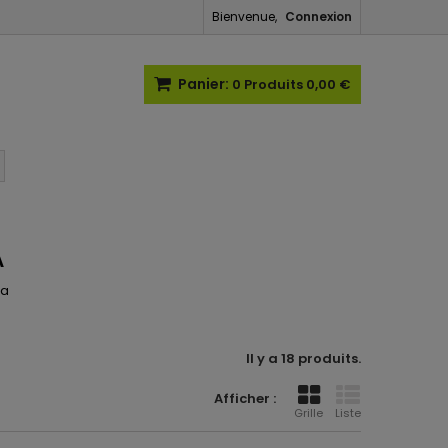
Bienvenue,
Connexion
Panier:
0
Produits
0,00 €
A
ma
Il y a 18 produits.
Afficher :
Grille
Liste