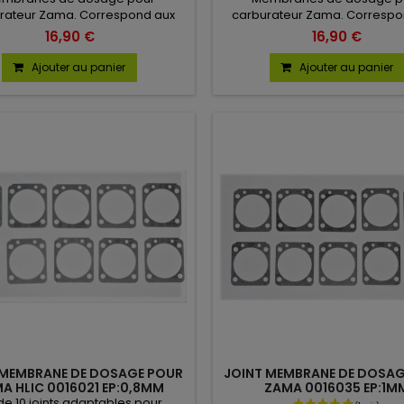
rateur Zama. Correspond aux
carburateur Zama. Correspo
nces Zama A015060, STIHL 4241
référence Zama A015071 Vendu
16,90 €
16,90 €
02, 42411214702. Vendu en lot de
de 10.
10.
Ajouter au panier
Ajouter au panier
 MEMBRANE DE DOSAGE POUR
JOINT MEMBRANE DE DOSAG
A HLIC 0016021 EP:0,8MM
ZAMA 0016035 EP:1M
 de 10 joints adaptables pour