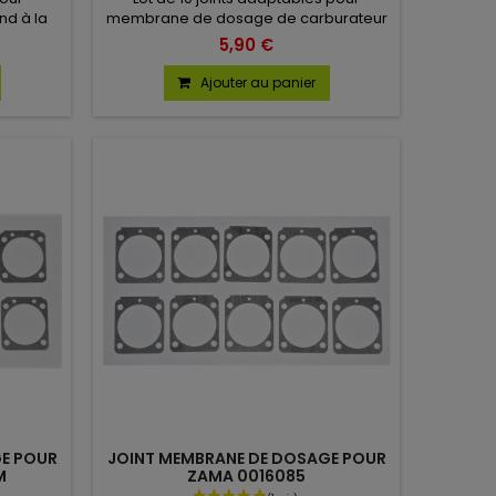
nd à la
membrane de dosage de carburateur
 en lot
Zama. Correspond à la référence
5,90 €
0016019.
Ajouter au panier
(2 avis)
E POUR
JOINT MEMBRANE DE DOSAGE POUR
M
ZAMA 0016085