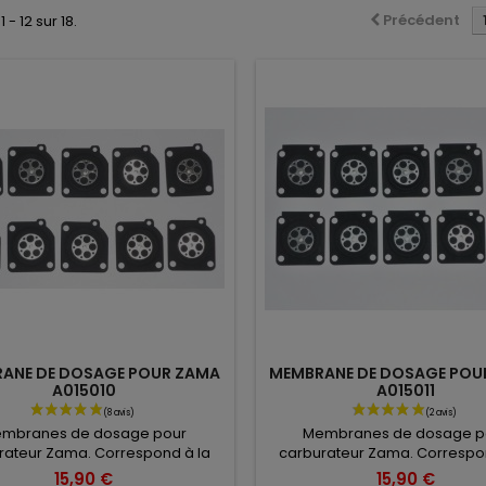
Précédent
 - 12 sur 18.
ANE DE DOSAGE POUR ZAMA
MEMBRANE DE DOSAGE POU
A015010
A015011
mbranes de dosage pour
Membranes de dosage p
rateur Zama. Correspond à la
carburateur Zama. Correspo
ce A015010. Vendu en lot de 10.
références Zama A015011, STIHL
15,90 €
15,90 €