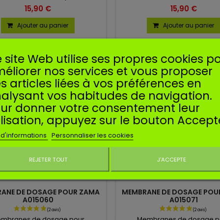
ce A015041. Vendu en lot de 10.
Correspond à la référence A
15,90 €
15,90 €
Vendu en lot de 10.
Ajouter au panier
Ajouter au panier
 site Web utilise ses propres cookies p
éliorer nos services et vous proposer
s articles liées à vos préférences en
alysant vos habitudes de navigation.
ur donner votre consentement leur
ilisation, appuyez sur le bouton Accept
 d'informations
Personnaliser les cookies
REJETER TOUT
J'ACCEPTE
Ne plus affiche
ANE DE DOSAGE POUR ZAMA
MEMBRANE DE DOSAGE POU
A015060
A015071
mbranes de dosage pour
Membranes de dosage p