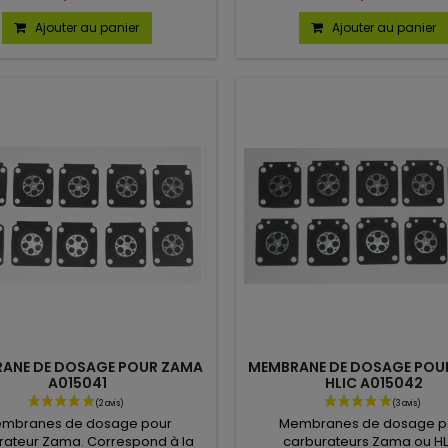
4700, 00001214700. Vendu en lo
Ajouter au panier
Ajouter au panier
ANE DE DOSAGE POUR ZAMA
MEMBRANE DE DOSAGE POU
A015041
HLIC A015042
mbranes de dosage pour
Membranes de dosage p
rateur Zama. Correspond à la
carburateurs Zama ou HL