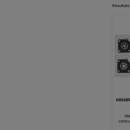
Résultats 1
MEMBR
Me
carbu
référen