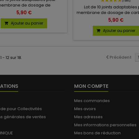
embrane de dosage de
Lot de 10 joints adaptables
arburateurs Zama ou HLIC.
5,90 €
membrane de dosage de carb
spond aux références 0016021,
Zama. Correspond au
5,90 €
0016077.
Ajouter au panier
références 0016035, 00160
Ajouter au panier
Précédent
 - 12 sur 18.
ATIONS
MON COMPTE
Mes commandes
 pour Collectivités
Mes avoirs
ns générales de ventes
Mes adresses
Mes informations personnelles
HNIQUE
Mes bons de réduction