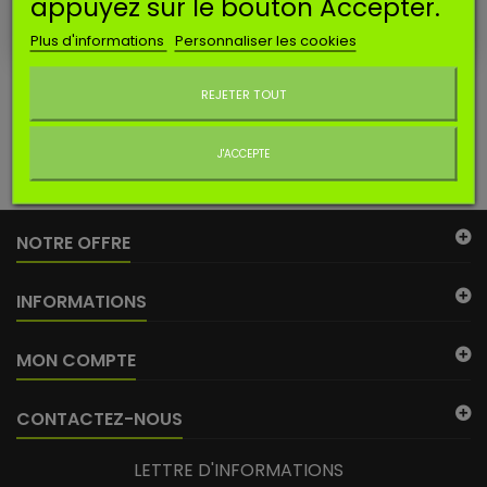
appuyez sur le bouton Accepter.
Plus d'informations
Personnaliser les cookies
Ne plus afficher ce message
REJETER TOUT
KIT REFECTION POUR
KIT REFECTION POUR
CARBURATEUR HONDA
TECUMSEH
J'ACCEPTE
NOTRE OFFRE
INFORMATIONS
MON COMPTE
CONTACTEZ-NOUS
LETTRE D'INFORMATIONS