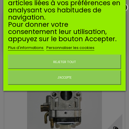
articles liées à vos préférences en
CARBURATEUR TYPE WALBRO WYJ ADM 15
analysant vos habitudes de
navigation.
(62 avis)
Pour donner votre
Carburateur compatible type Walbro WYJ. Diamètre
d'admission de 15mm.
consentement leur utilisation,
9,90 €
appuyez sur le bouton Accepter.
Ajouter au panier
Plus d'informations
Personnaliser les cookies
Ne plus afficher ce message
REJETER TOUT
Promo!
J'ACCEPTE