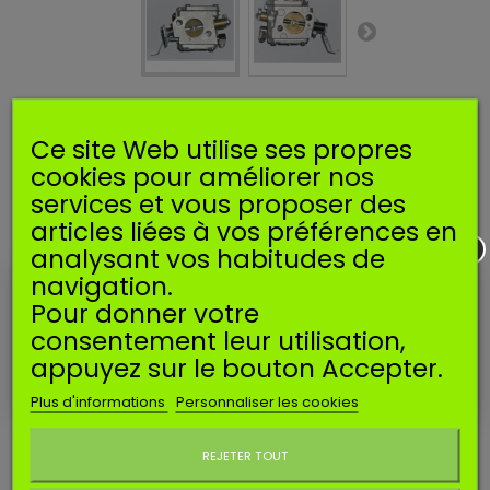
Carburateur compatible WACKER
BS500 BS600 BS650
Ce site Web utilise ses propres
cookies pour améliorer nos
Référence
SCARB230
Manufacturer:
SOSMEMBRANES
services et vous proposer des
articles liées à vos préférences en
EAN13:
3665634000191
analysant vos habitudes de
Carburateur compatible pour pilonneuse WACKER BS500,
navigation.
BS500S, BS600, BS600S, BS650.
Pour donner votre
consentement leur utilisation,
Disponible
appuyez sur le bouton Accepter.
Imprimer
Plus d'informations
Personnaliser les cookies
Ne plus afficher ce message
34,90 €
TTC
REJETER TOUT