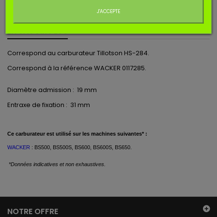
Ajouter au panier
Quantité
J'ACCEPTE
EN SAVOIR PLUS
Correspond au carburateur Tillotson HS-284.
Correspond à la référence WACKER 0117285.
Diamètre admission : 19 mm
Entraxe de fixation : 31 mm
Ce
carburateur est
utilisé
sur les machines suivantes* :
WACKER
: BS500, BS500S, BS600, BS600S, BS650.
*Données indicatives et non exhaustives.
NOTRE OFFRE