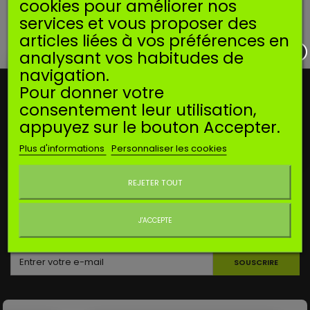
cookies pour améliorer nos
services et vous proposer des
DÉJÀ VUS
articles liées à vos préférences en
analysant vos habitudes de
navigation.
Pour donner votre
NOTRE OFFRE
consentement leur utilisation,
appuyez sur le bouton Accepter.
INFORMATIONS
Plus d'informations
Personnaliser les cookies
Ne plus afficher ce message
MON COMPTE
REJETER TOUT
CONTACTEZ-NOUS
J'ACCEPTE
LETTRE D'INFORMATIONS
SOUSCRIRE