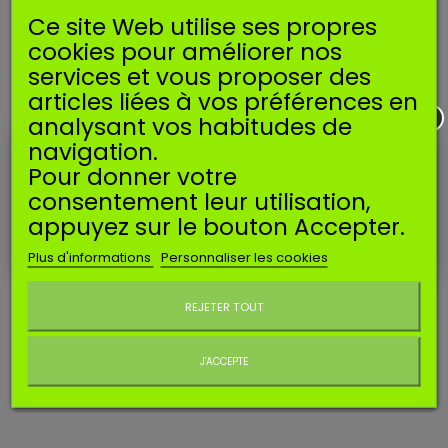
Ajouter au panier
Quantité
Ce site Web utilise ses propres
cookies pour améliorer nos
EN SAVOIR PLUS
services et vous proposer des
articles liées à vos préférences en
Clef à bougie :
16 mm
analysant vos habitudes de
Longueur de filetage :
6,5 mm
navigation.
Longueur totale :
48.1 mm
Pour donner votre
consentement leur utilisation,
Equivalences* :
appuyez sur le bouton Accepter.
CHAMPION
:
RDJ7J, RDJ8J
BOSCH
:
HS6E
Plus d'informations
Personnaliser les cookies
Ne plus afficher ce message
DENSO
:
6039, T20MU
TORCH
: N6RC
REJETER TOUT
MC CULLOCH
: 93018
*Données indicatives et non exhaustives.
J'ACCEPTE
AVIS CLIENTS