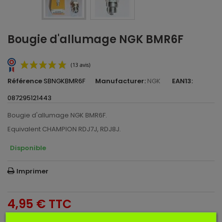
Bougie d'allumage NGK BMR6F
Référence
SBNGKBMR6F
Manufacturer:
NGK
EAN13:
087295121443
Bougie d'allumage NGK BMR6F.
Equivalent CHAMPION RDJ7J, RDJ8J.
Disponible
(13 avis)
Imprimer
4,95 €
TTC