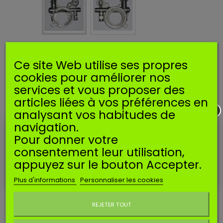
Pompe à huile pour HUSQVARNA
Ce site Web utilise ses propres
JONSERED 503521305
cookies pour améliorer nos
services et vous proposer des
Référence
SPPEHHUS372
Manufacturer:
SOSMEMBRANES
articles liées à vos préférences en
EAN13:
3665634000917
analysant vos habitudes de
navigation.
Pompe à huile compatible pour tronçonneuse HUSQVARNA,
JONSERED.
Pour donner votre
Pour HUSQVARNA 362, 365, 371, 372, 372XP, 385, 385XP, 390, 570,
consentement leur utilisation,
575XP, 576XP.
appuyez sur le bouton Accepter.
Disponible
Attention : dernières pièces disponibles !
Plus d'informations
Personnaliser les cookies
Ne plus afficher ce message
Imprimer
REJETER TOUT