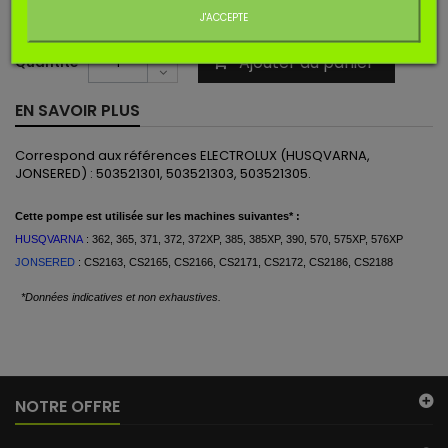
15,90 €
TTC
J'ACCEPTE
Ajouter au panier
Quantité
EN SAVOIR PLUS
Correspond aux références ELECTROLUX (HUSQVARNA,
JONSERED) :
503521301, 503521303, 503521305.
Cette
pompe est
utilisée
sur les machines suivantes* :
HUSQVARNA
:
362, 365, 371, 372, 372XP, 385, 385XP, 390, 570, 575XP, 576XP
JONSERED
: CS2163, CS2165, CS2166, CS2171, CS2172, CS2186,
CS2188
*Données indicatives et non exhaustives.
NOTRE OFFRE