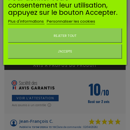
consentement leur utilisation,
Correspond à la référence Briggs & Stratton 799580
appuyez sur le bouton Accepter.
Plus d'informations
Personnaliser les cookies
Ce
joint est
utilisé
sur les moteurs suivants* :
Ne plus afficher ce message
BRIGGS & STRATTON :
450e, 500e, 550e, 575ex
* Données indicatives et non exhaustives.
REJETER TOUT
AVIS CLIENTS
J'ACCEPTE
AVIS À PROPOS DU PRODUIT
10
/10
VOIR L'ATTESTATION
Basé sur 2 avis
Avis soumis à un contrôle
Jean-François C.
Publié le 13/04/2026 à 13:19
(Date de commande : 02/04/2026)