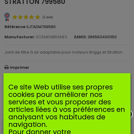
STRATTON 799580
Référence
SJTADM799580
Manufacturer:
SOSMEMBRANES
EAN13:
3665634001150
Joint de filtre à air adaptable pour moteurs Briggs et Stratton.
Imprimer
(2 avis)
Ce site Web utilise ses propres
2,59 €
TTC
cookies pour améliorer nos
services et vous proposer des
Ajouter au panier
Quantité
articles liées à vos préférences en
EN SAVOIR PLUS
analysant vos habitudes de
navigation.
Joint de filtre à air adaptable pour moteurs Briggs et Stratton.
Pour donner votre