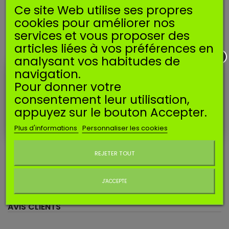
Ce site Web utilise ses propres
FICHE TECHNIQUE
cookies pour améliorer nos
services et vous proposer des
articles liées à vos préférences en
Nombre de
10
pieces :
analysant vos habitudes de
navigation.
Pour donner votre
EN SAVOIR PLUS
consentement leur utilisation,
appuyez sur le bouton Accepter.
Joints adaptable pour membrane de dosage.
Correspond à la référence Walbro 92-359 / 92359 / 92-359-8 /
Plus d'informations
Personnaliser les cookies
923598.
Ne plus afficher ce message
Convient pour carburateurs Walbro de type WYJ, WYK, WYL.
REJETER TOUT
Vendu en lot de 10.
J'ACCEPTE
AVIS CLIENTS