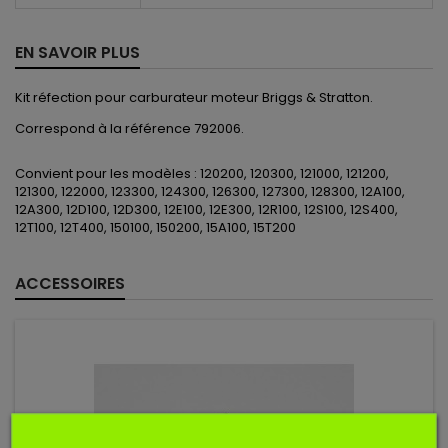
EN SAVOIR PLUS
Kit réfection pour carburateur moteur Briggs & Stratton.
Correspond à la référence 792006.
Convient pour les modèles : 120200, 120300, 121000, 121200,
121300, 122000, 123300, 124300, 126300, 127300, 128300, 12A100,
12A300, 12D100, 12D300, 12E100, 12E300, 12R100, 12S100, 12S400,
12T100, 12T400, 150100, 150200, 15A100, 15T200
ACCESSOIRES