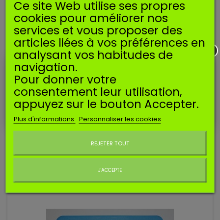
Ce site Web utilise ses propres
cookies pour améliorer nos
services et vous proposer des
articles liées à vos préférences en
analysant vos habitudes de
navigation.
Pour donner votre
Référence
SPTO398188
consentement leur utilisation,
Manufacturer:
SOSMEMBRANES
appuyez sur le bouton Accepter.
POINTEAU POUR BRIGGS & STRATTON 3.5HP / 5HP / 6HP
Plus d'informations
Personnaliser les cookies
Ne plus afficher ce message
Pointeau pour carburateur Briggs & Stratton.
REJETER TOUT
3,89 €
Ajouter au panier
J'ACCEPTE