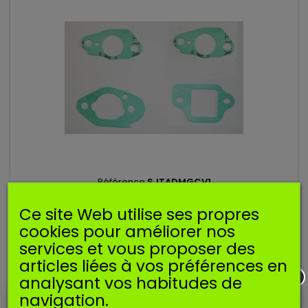
Référence
SJTADMGCV1
Manufacturer:
SOSMEMBRANES
Ce site Web utilise ses propres
JOINTS ADMISSION POUR HONDA GCV130 GCV160
cookies pour améliorer nos
services et vous proposer des
Joints d'admission pour moteur Honda GCV160
articles liées à vos préférences en
analysant vos habitudes de
4,39 €
navigation.