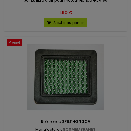
Joints filtre a air pour moteur Honda GCV160
1,90 €
Ajouter au panier
Promo!
Référence
SFILTHONGCV
Manufacturer:
SOSMEMBRANES