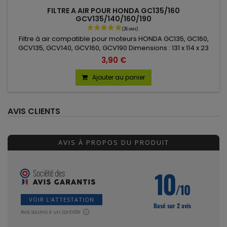
FILTRE A AIR POUR HONDA GC135/160
GCV135/140/160/190
Filtre à air compatible pour moteurs HONDA GC135, GC160,
GCV135, GCV140, GCV160, GCV190 Dimensions : 131 x 114 x 23
mm
3,90 €
Ajouter au panier
AVIS CLIENTS
AVIS À PROPOS DU PRODUIT
10
/10
(80 avis)
VOIR L'ATTESTATION
Basé sur 2 avis
Avis soumis à un contrôle