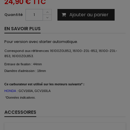
24,90 €
TTC
Ajouter au panier
Quantité
EN SAVOIR PLUS
Pour version avec starter automatique.
Correspond aux références 16100Z0L852, 16100-Z0L-852, 16100-Z0L-
853, 16100Z0L853.
Entraxe de fixation : 44mm
Diamètre d'admission : 18mm
Ce
carburateur est
utilisé
sur les moteurs suivants* :
HONDA
: GCV160A, GCV160LA
*Données indicatives.
ACCESSOIRES