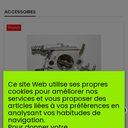
ACCESSOIRES
Promo!
Ce site Web utilise ses propres
cookies pour améliorer nos
services et vous proposer des
articles liées à vos préférences en
Référence
SCARB005
analysant vos habitudes de
Manufacturer:
SOSMEMBRANES
navigation.
CARBURATEUR COMPATIBLE HUSQVARNA 136 137 141 142
Pour donner votre