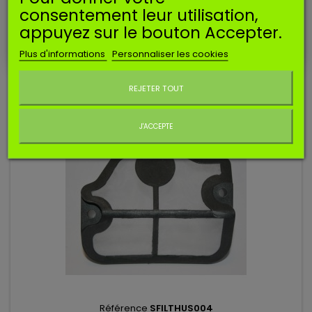
consentement leur utilisation,
Carburateur compatible type WALBRO WT pour HUSQVARNA
appuyez sur le bouton Accepter.
136 137 141 142.
14,29 €
Plus d'informations
Personnaliser les cookies
Ne plus afficher ce message
Ajouter au panier
REJETER TOUT
J'ACCEPTE
Référence
SFILTHUS004