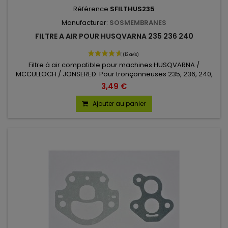
Référence
SFILTHUS235
Manufacturer:
SOSMEMBRANES
FILTRE A AIR POUR HUSQVARNA 235 236 240
Filtre à air compatible pour machines HUSQVARNA /
MCCULLOCH / JONSERED. Pour tronçonneuses 235, 236, 240,
CS340, CS380, CS2234, CS2238.
3,49 €
Ajouter au panier