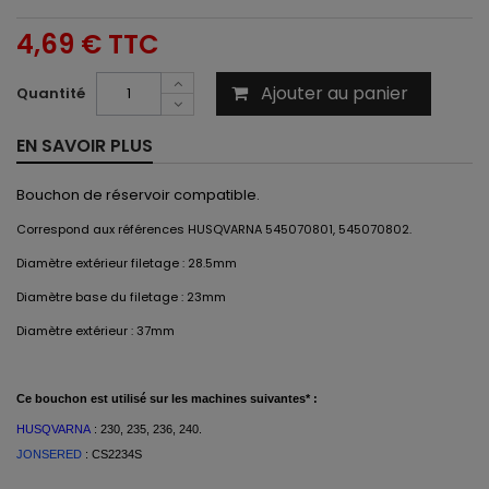
4,69 €
TTC
Ajouter au panier
Quantité
EN SAVOIR PLUS
Bouchon de réservoir compatible.
Correspond aux références HUSQVARNA 545070801, 545070802.
Diamètre extérieur filetage : 28.5mm
Diamètre base du filetage : 23mm
Diamètre extérieur : 37mm
Ce
bouchon est
utilisé
sur les machines suivantes* :
HUSQVARNA
: 230, 235, 236, 240.
JONSERED
:
CS2234S