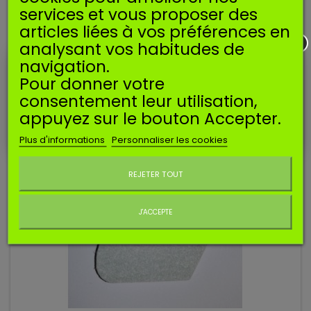
services et vous proposer des
articles liées à vos préférences en
Carburateur compatible type ZAMA C1T pour HUSQVARNA
analysant vos habitudes de
235, 236, 240.
navigation.
22,90 €
Pour donner votre
Ajouter au panier
consentement leur utilisation,
appuyez sur le bouton Accepter.
Plus d'informations
Personnaliser les cookies
Ne plus afficher ce message
REJETER TOUT
J'ACCEPTE