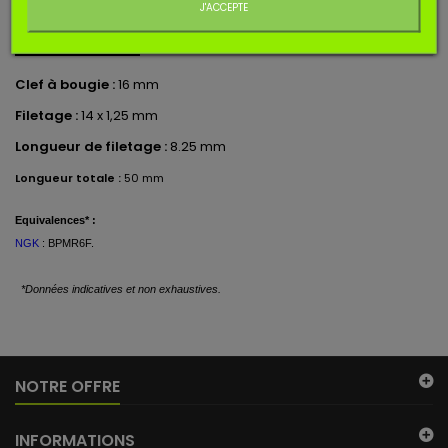
J'ACCEPTE
EN SAVOIR PLUS
Clef à bougie :
16 mm
Filetage :
14 x 1,25 mm
Longueur de filetage :
8.25 mm
Longueur totale :
50 mm
Equivalences* :
NGK
: BPMR6F
.
*Données indicatives et non exhaustives.
NOTRE OFFRE
INFORMATIONS