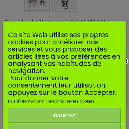
Bougie d'allumage CHAMPION
RDJ7Y
Ce site Web utilise ses propres
cookies pour améliorer nos
Référence
SBCHARDJ7Y
Manufacturer:
CHAMPION
EAN13:
services et vous proposer des
037551000913
articles liées à vos préférences en
analysant vos habitudes de
Bougie d'allumage
CHAMPION RDJ7Y.
navigation.
Equivalent
NGK BPMR6F.
Pour donner votre
Disponible
consentement leur utilisation,
appuyez sur le bouton Accepter.
Imprimer
Plus d'informations
Personnaliser les cookies
Ne plus afficher ce message
5,95 €
TTC
REJETER TOUT
Ajouter au panier
Quantité