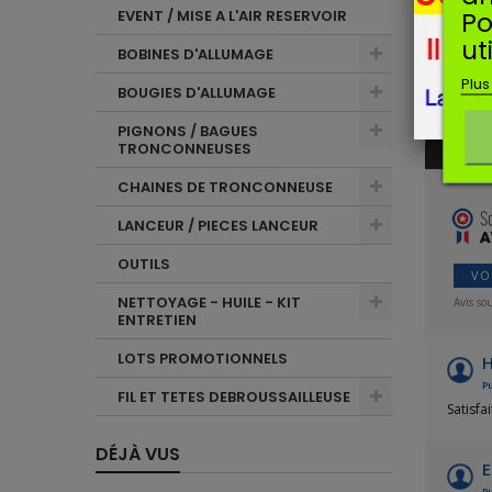
Po
EVENT / MISE A L'AIR RESERVOIR
ut
BOBINES D'ALLUMAGE
AVIS CL
Plus
BOUGIES D'ALLUMAGE
PIGNONS / BAGUES
TRONCONNEUSES
CHAINES DE TRONCONNEUSE
LANCEUR / PIECES LANCEUR
OUTILS
VO
NETTOYAGE - HUILE - KIT
Avis so
ENTRETIEN
LOTS PROMOTIONNELS
Pu
FIL ET TETES DEBROUSSAILLEUSE
Satisfai
DÉJÀ VUS
E
Pu