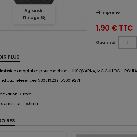
Agrandir
Imprimer
l'image
1,90 €
TTC
Quantité
OIR PLUS
admission adaptable pour machines HUSQVARNA, MC CULLOCH, POULA
nd aux références 530019239, 530019271.
e fixation : 31mm
 admission : 15,6mm
OIRES