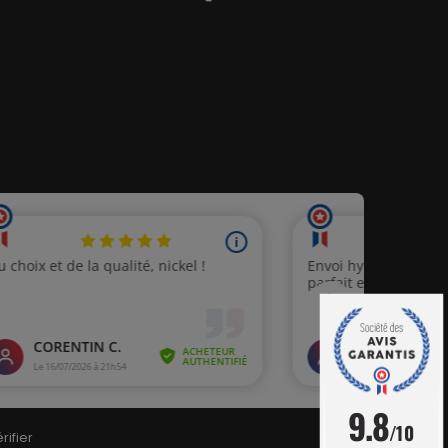
9.8
/10
rifier
.