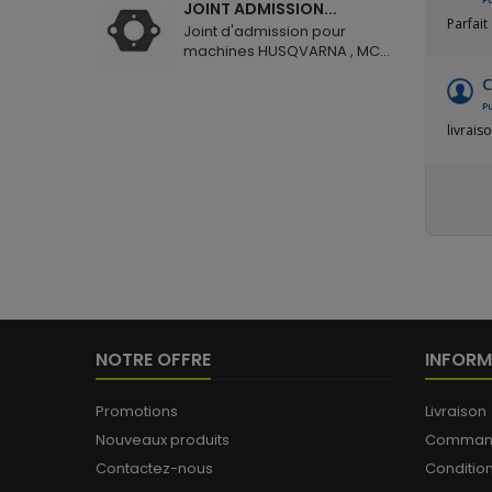
JOINT ADMISSION...
Parfait
Joint d'admission pour
machines HUSQVARNA , MC...
C
Pu
livrais
NOTRE OFFRE
INFORM
Promotions
Livraison
Nouveaux produits
Commande
Contactez-nous
Conditio