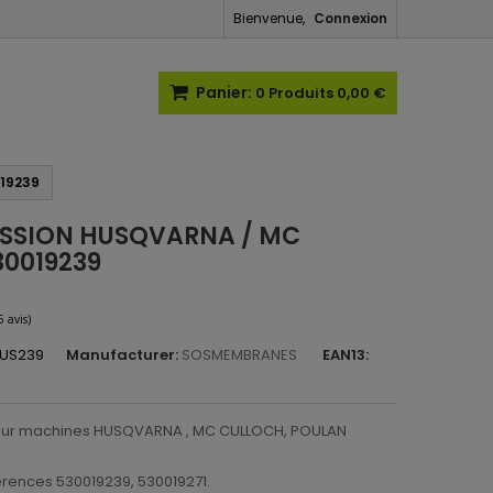
Bienvenue,
Connexion
Panier:
0
Produits
0,00 €
19239
ISSION HUSQVARNA / MC
0019239
US239
Manufacturer:
SOSMEMBRANES
EAN13:
(6 avis)
pour machines HUSQVARNA , MC CULLOCH, POULAN
rences 530019239, 530019271.