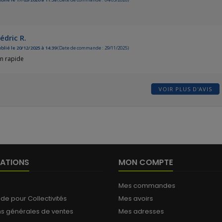
édric R.
blié le 20/12/2025 à 14:39
(Date de commande : 29/11/2025)
on rapide
VOIR PLUS D'AVIS
ATIONS
MON COMPTE
Mes commandes
 pour Collectivités
Mes avoirs
ns générales de ventes
Mes adresses