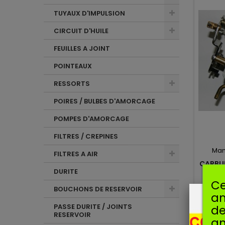
TUYAUX D'IMPULSION
CIRCUIT D'HUILE
FEUILLES A JOINT
POINTEAUX
RESSORTS
POIRES / BULBES D'AMORCAGE
POMPES D'AMORCAGE
FILTRES / CREPINES
Man
FILTRES A AIR
CARBU
DURITE
Ce
BOUCHONS DE RESERVOIR
Carbu
am
C1M-W
PASSE DURITE / JOINTS
de
RESERVOIR
an