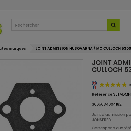
outes marques
JOINT ADMISSION HUSQVARNA / MC CULLOCH 5300
JOINT ADM
CULLOCH 53
Référence
SJTADMH
3665634004182
Joint d'admission 
JONSERED.
Correspond aux réfé