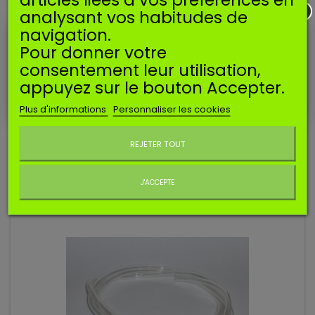
analysant vos habitudes de
EN SAVOIR PLUS
navigation.
Durite carburant transparente.
Pour donner votre
consentement leur utilisation,
Dimensions :
appuyez sur le bouton Accepter.
- 2,7mm diamètre intérieur
Plus d'informations
Personnaliser les cookies
- 4,8mm diamètre extérieur
Ne plus afficher ce message
Vendue par rouleau de 5m.
REJETER TOUT
ACCESSOIRES
J'ACCEPTE