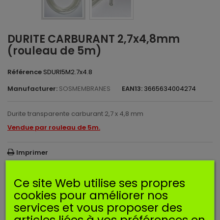
DURITE CARBURANT 2,7x4,8mm
(rouleau de 5m)
Référence
SDURI5M2.7x4.8
Manufacturer:
SOSMEMBRANES
EAN13:
3665634004274
Durite transparente carburant 2,7 x 4,8 mm
Vendue par rouleau de 5m.
Imprimer
Ce site Web utilise ses propres
11,90 €
TTC
cookies pour améliorer nos
services et vous proposer des
Ajouter au panier
Quantité
articles liées à vos préférences en