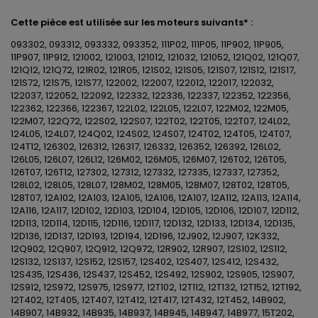
Cette
pièce est
utilisée
sur les moteurs suivants* :
093302, 093312, 093332, 093352, 111P02, 111P05, 11P902, 11P905,
11P907, 11P912, 121002, 121003, 121012, 121032, 121052, 121Q02, 121Q07,
121Q12, 121Q72, 121R02, 121R05, 121S02, 121S05, 121S07, 121S12, 121S17,
121S72, 121S75, 121S77, 122002, 122007, 122012, 122017, 122032,
122037, 122052, 122092, 122332, 122336, 122337, 122352, 122356,
122362, 122366, 122367, 122L02, 122L05, 122L07, 122M02, 122M05,
122M07, 122Q72, 122S02, 122S07, 122T02, 122T05, 122T07, 124L02,
124L05, 124L07, 124Q02, 124S02, 124S07, 124T02, 124T05, 124T07,
124T12, 126302, 126312, 126317, 126332, 126352, 126392, 126L02,
126L05, 126L07, 126L12, 126M02, 126M05, 126M07, 126T02, 126T05,
126T07, 126T12, 127302, 127312, 127332, 127335, 127337, 127352,
128L02, 128L05, 128L07, 128M02, 128M05, 128M07, 128T02, 128T05,
128T07, 12A102, 12A103, 12A105, 12A106, 12A107, 12A112, 12A113, 12A114,
12A116, 12A117, 12D102, 12D103, 12D104, 12D105, 12D106, 12D107, 12D112,
12D113, 12D114, 12D115, 12D116, 12D117, 12D132, 12D133, 12D134, 12D135,
12D136, 12D137, 12D193, 12D194, 12D196, 12J902, 12J907, 12K332,
12Q902, 12Q907, 12Q912, 12Q972, 12R902, 12R907, 12S102, 12S112,
12S132, 12S137, 12S152, 12S157, 12S402, 12S407, 12S412, 12S432,
12S435, 12S436, 12S437, 12S452, 12S492, 12S902, 12S905, 12S907,
12S912, 12S972, 12S975, 12S977, 12T102, 12T112, 12T132, 12T152, 12T192,
12T402, 12T405, 12T407, 12T412, 12T417, 12T432, 12T452, 14B902,
14B907, 14B932, 14B935, 14B937, 14B945, 14B947, 14B977, 15T202,