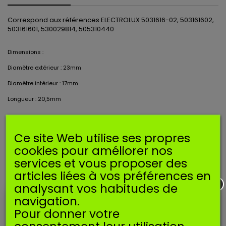
Correspond aux références ELECTROLUX 5031616-02, 503161602,
503161601, 530029814, 505310440
Dimensions :
Diamètre extérieur : 23mm
Diamètre intérieur : 17mm
Longueur : 20,5mm
Ce
tte pipe d'admission est
utilisée
sur les machines suivantes* :
Ce site Web utilise ses propres
HUSQVARNA
: 36, 39R, 41, 50, 51, 55, 136, 137, 141, 142
cookies pour améliorer nos
JONSERED
: 2036, 2040, CS2040
services et vous proposer des
MCCULLOCH
: XTREME 3, MAC 20 X POWER
PARTNER
: 4700, 5000, 5300
articles liées à vos préférences en
analysant vos habitudes de
*Données indicatives et non exhaustives.
navigation.
Pour donner votre
ACCESSOIRES