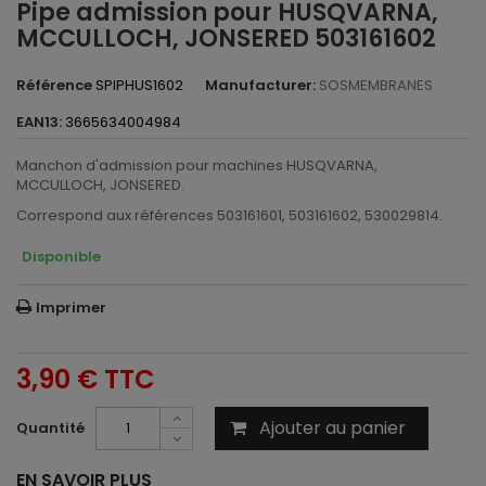
Pipe admission pour HUSQVARNA,
MCCULLOCH, JONSERED 503161602
Référence
SPIPHUS1602
Manufacturer:
SOSMEMBRANES
EAN13:
3665634004984
Manchon d'admission pour machines HUSQVARNA,
MCCULLOCH, JONSERED.
Correspond aux références 503161601, 503161602, 530029814.
Disponible
Imprimer
3,90 €
TTC
Ajouter au panier
Quantité
EN SAVOIR PLUS