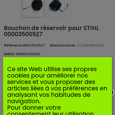
Bouchon de réservoir pour STIHL
00003500527
Référence
SBOUSTL0527
Manufacturer:
SOSMEMBRANES
EAN13:
3665634005110
Bouchon de réservoir compatible 00003500527 pour STIHL.
Ce site Web utilise ses propres
cookies pour améliorer nos
Disponible
services et vous proposer des
Imprimer
articles liées à vos préférences en
analysant vos habitudes de
navigation.
5,89 €
TTC
Pour donner votre
consentement leur utilisation,
Ajouter au panier
Quantité