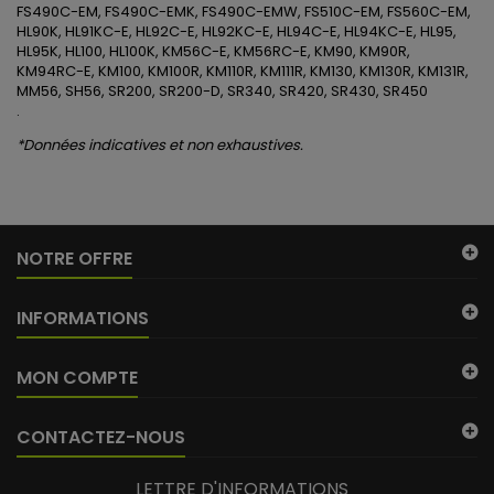
FS490C-EM, FS490C-EMK, FS490C-EMW, FS510C-EM, FS560C-EM,
HL90K, HL91KC-E, HL92C-E, HL92KC-E, HL94C-E, HL94KC-E, HL95,
HL95K, HL100, HL100K, KM56C-E, KM56RC-E, KM90, KM90R,
KM94RC-E, KM100, KM100R, KM110R, KM111R, KM130, KM130R, KM131R,
MM56, SH56, SR200, SR200-D, SR340, SR420, SR430, SR450
.
*Données indicatives et non exhaustives.
NOTRE OFFRE
INFORMATIONS
MON COMPTE
CONTACTEZ-NOUS
LETTRE D'INFORMATIONS