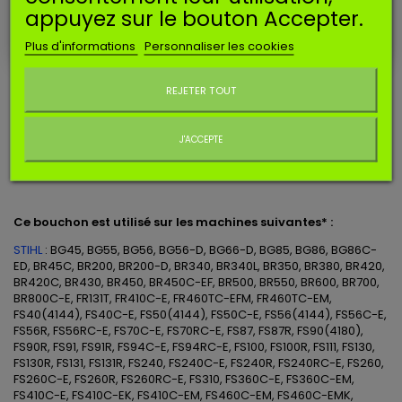
appuyez sur le bouton Accepter.
EN SAVOIR PLUS
Plus d'informations
Personnaliser les cookies
Ne plus afficher ce message
Bouchon de réservoir essence.
REJETER TOUT
Correspond aux références STIHL 0000-350-0527, 00003500527,
0000 350 0527.
J'ACCEPTE
Diamètre au niveau du filetage : 40mm
Ce bouchon est utilisé sur les machines suivantes* :
STIHL
: BG45, BG55, BG56, BG56-D, BG66-D, BG85, BG86, BG86C-
ED, BR45C, BR200, BR200-D, BR340, BR340L, BR350, BR380, BR420,
BR420C, BR430, BR450, BR450C-EF, BR500, BR550, BR600, BR700,
BR800C-E, FR131T, FR410C-E, FR460TC-EFM, FR460TC-EM,
FS40(4144), FS40C-E, FS50(4144), FS50C-E, FS56(4144), FS56C-E,
FS56R, FS56RC-E, FS70C-E, FS70RC-E, FS87, FS87R, FS90(4180),
FS90R, FS91, FS91R, FS94C-E, FS94RC-E, FS100, FS100R, FS111, FS130,
FS130R, FS131, FS131R, FS240, FS240C-E, FS240R, FS240RC-E, FS260,
FS260C-E, FS260R, FS260RC-E, FS310, FS360C-E, FS360C-EM,
FS410C-E, FS410C-EK, FS410C-EM, FS460C-EM, FS460C-EMK,