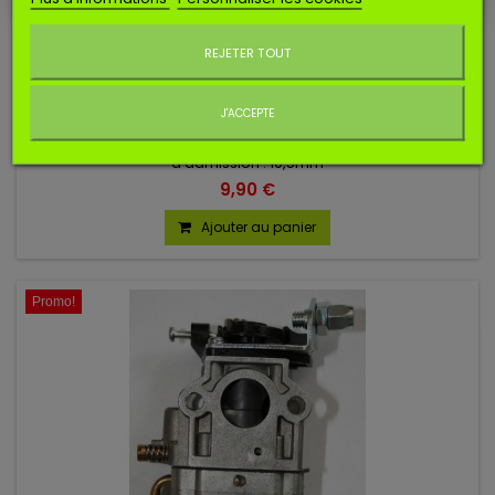
Ne plus afficher ce message
Référence
SCARBWYJ1
Manufacturer:
SOSMEMBRANES
REJETER TOUT
CARBURATEUR TYPE WALBRO WYJ ADM 10,5
J'ACCEPTE
Carburateur compatible type Walbro WYJ. Diametre
d'admission : 10,5mm
9,90 €
Ajouter au panier
Promo!