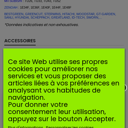
MITSUBISHI
: TU26, TU33, TU43, TU52
ZENOAH
: 1E34F, 1E36F, 1E40F, 1E44F, 1E48F
BESTGREEN, GREENCUT, STERWINS, HITACHI, WOODSTAR, GT-GARDEN,
SANLI, HYUNDAI, SCHEPPACH, GREATLAND, ID-TECH, SWORN,...
*Données indicatives et non exhaustives.
ACCESSOIRES
Promo!
Ce site Web utilise ses propres
cookies pour améliorer nos
services et vous proposer des
articles liées à vos préférences en
analysant vos habitudes de
navigation.
Pour donner votre
consentement leur utilisation,
appuyez sur le bouton Accepter.
Plus d'informations
Personnaliser les cookies