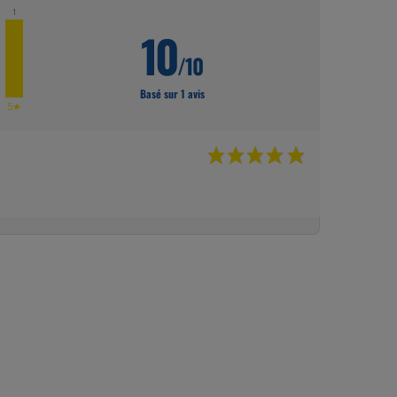
1
10
/10
Basé sur 1 avis
★
5★