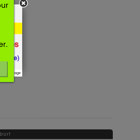
our
er.
r ce message
DUIT