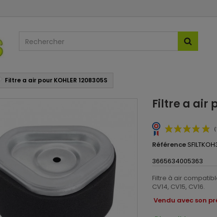
Filtre a air pour KOHLER 1208305S
Filtre a ai
Référence
SFILTKOH
3665634005363
Filtre à air compat
CV14, CV15, CV16.
Vendu avec son préf