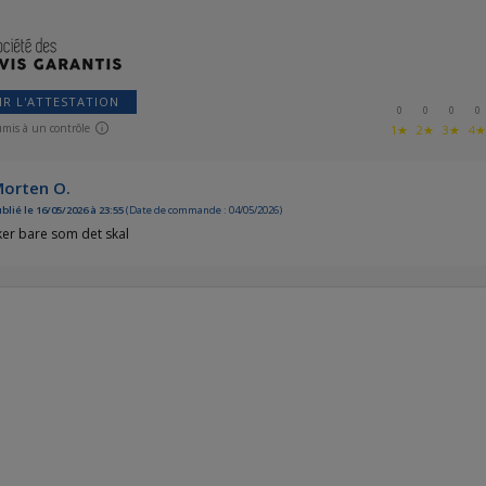
IR L'ATTESTATION
0
0
0
0
umis à un contrôle
1★
2★
3★
4
orten O.
blié le 16/05/2026 à 23:55
(Date de commande : 04/05/2026)
ker bare som det skal