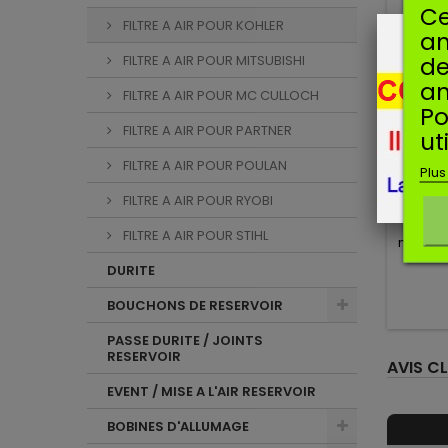
Ce
FILTRE A AIR POUR KOHLER
am
de
FILTRE A AIR POUR MITSUBISHI
an
FILTRE A AIR POUR MC CULLOCH
Po
FILTRE A AIR POUR PARTNER
ut
Man
FILTRE A AIR POUR POULAN
CARBU
Plus
FILTRE A AIR POUR RYOBI
Ca
FILTRE A AIR POUR STIHL
moteurs
DURITE
BOUCHONS DE RESERVOIR
PASSE DURITE / JOINTS
RESERVOIR
AVIS CL
EVENT / MISE A L'AIR RESERVOIR
BOBINES D'ALLUMAGE