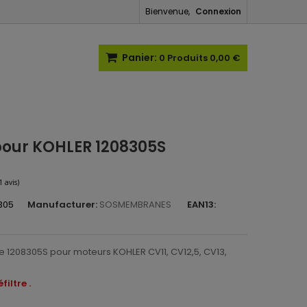
Bienvenue,
Connexion
Panier:
0
Produits
0,00 €
r pour KOHLER 1208305S
305
Manufacturer:
SOSMEMBRANES
EAN13:
(1 avis)
ible 1208305S pour moteurs KOHLER
CV11, CV12,5, CV13,
iltre .