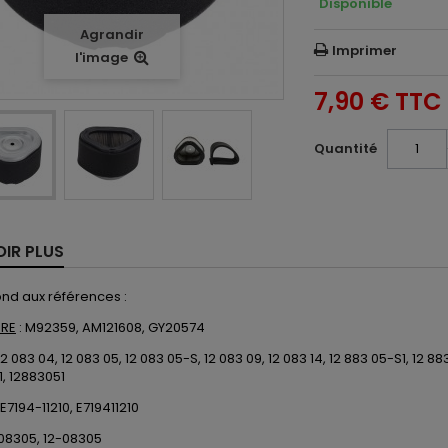
Disponible
Agrandir
Imprimer
l'image
7,90 €
TTC
Quantité
OIR PLUS
nd aux références :
ERE
:
M92359, AM121608, GY20574
12 083 04, 12 083 05, 12 083 05-S, 12 083 09, 12 083 14, 12 883 05-S1, 12 
, 12883051
E7194-11210, E719411210
08305, 12-08305