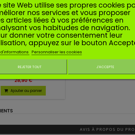
 site Web utilise ses propres cookies p
éliorer nos services et vous proposer
s articles liées à vos préférences en
alysant vos habitudes de navigation.
ur donner votre consentement leur
Référence
SCARBKOHCV
ilisation, appuyez sur le bouton Accept
ufacturer:
SOSMEMBRANES
RATEUR POUR KOHLER CV13,
 d'informations
Personnaliser les cookies
CV14, CV15, CV16
REJETER TOUT
J'ACCEPTE
rburateur compatible pour
Ne plus affiche
 KOHLER CV13, CV14, CV15, CV16.
28,90 €
Ajouter au panier
IENTS
AVIS À PROPOS DU PRO