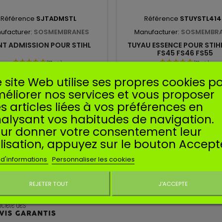
Référence
SJTADMSTL
Référence
STUYSTL41
ufacturer:
SOSMEMBRANES
Manufacturer:
SOSMEMBR
NT ADMISSION POUR STIHL
TUYAU ESSENCE POUR STIH
FS45 FS46 FS55
'admission pour machines STIHL.
Tuyau essence compatible po
 site Web utilise ses propres cookies p
FS38, FS45, FS46, FS55. 414
7702, 41403587702.
éliorer nos services et vous proposer
1,90 €
3,39 €
s articles liées à vos préférences en
Ajouter au panier
Ajouter au panier
alysant vos habitudes de navigation.
ur donner votre consentement leur
ilisation, appuyez sur le bouton Accept
IENTS
 d'informations
Personnaliser les cookies
AVIS À PROPOS DU PRO
REJETER TOUT
J'ACCEPTE
Ne plus affiche