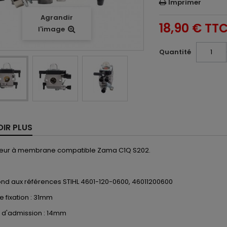
Imprimer
Agrandir
18,90 €
TT
l'image
Quantité
OIR PLUS
eur à membrane compatible Zama C1Q S202.
nd aux références STIHL 4601-120-0600,
46011200600
e fixation : 31mm
 d'admission : 14mm