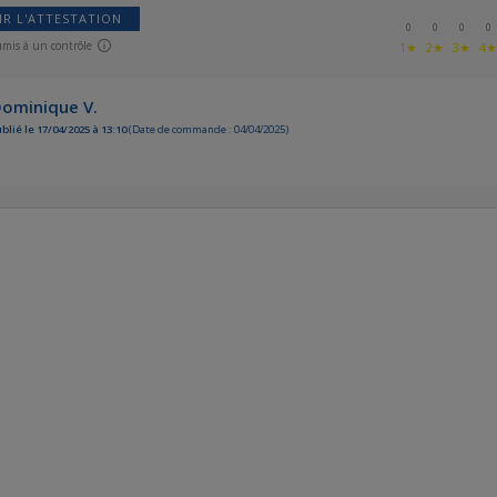
IR L'ATTESTATION
0
0
0
0
umis à un contrôle
1★
2★
3★
4
ominique V.
blié le 17/04/2025 à 13:10
(Date de commande : 04/04/2025)