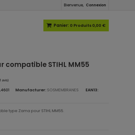
Bienvenue,
Connexion
Panier:
0
Produits
0,00 €
r compatible STIHL MM55
L4601
Manufacturer:
SOSMEMBRANES
EAN13:
(1 avis)
ible type Zama pour STIHL MM55.