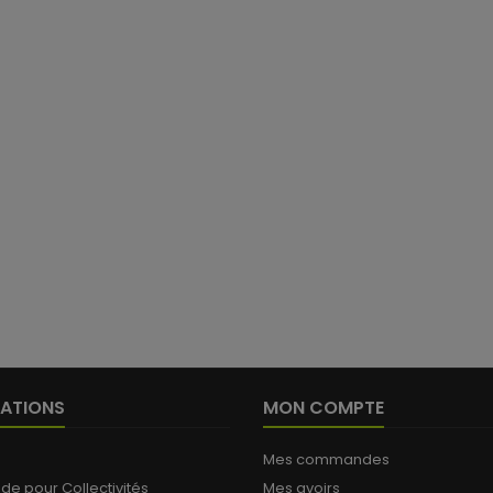
(
ATIONS
MON COMPTE
Mes commandes
 pour Collectivités
Mes avoirs