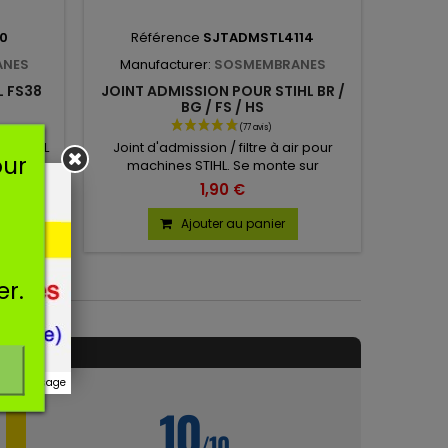
40
Référence
SJTADMSTL4114
ANES
Manufacturer:
SOSMEMBRANES
L FS38
JOINT ADMISSION POUR STIHL BR /
BG / FS / HS
ur STIHL
Joint d'admission / filtre à air pour
our
0-358-
machines STIHL. Se monte sur
nombreux modèles de machines.
1,90 €
Ajouter au panier
er.
DUIT
r ce message
1
10
/10