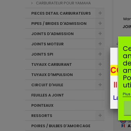
CARBURATEUR POUR YAMAHA
PIECES DETAIL CARBURATEURS
Man
PIPES / BRIDES D'ADMISSION
JOI
JOINTS D'ADMISSION
Joint d
JOINTS MOTEUR
Ce
am
JOINTS SPI
de
TUYAUX CARBURANT
an
TUYAUX D'IMPULSION
Po
ut
AVIS CL
CIRCUIT D'HUILE
Plus
FEUILLES A JOINT
POINTEAUX
RESSORTS
POIRES / BULBES D'AMORCAGE