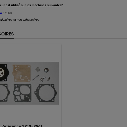
eur est
utilisé
sur les machines suivantes* :
A
: K960
dicatives et non exhaustives
OIRES
Référence
SK10-RWJ