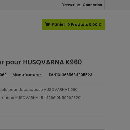
Bienvenue,
Connexion
Panier:
0
Produits
0,00 €
ur pour HUSQVARNA K960
960
Manufacturer:
EAN13:
3665634005523
tible pour découpeuse HUSQVARNA K960.
érences HUSQVARNA : 544266101, 502623201.