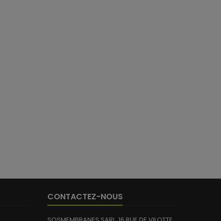
16 avis)
CONTACTEZ-NOUS
SOSMEMBRANES SARL, 16 RUE DE VILOTTE