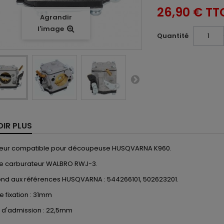
26,90 €
TT
Agrandir
l'image
Quantité
OIR PLUS
eur compatible pour découpeuse HUSQVARNA K960.
 carburateur WALBRO RWJ-3.
nd aux références HUSQVARNA : 544266101, 502623201.
e fixation : 31mm
 d'admission : 22,5mm