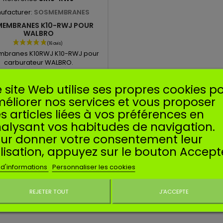
ufacturer:
SOSMEMBRANES
 MEMBRANES K10-RWJ POUR
WALBRO
embranes K10RWJ K10-RWJ pour
carburateur WALBRO.
9,49 €
 site Web utilise ses propres cookies p
Ajouter au panier
éliorer nos services et vous proposer
s articles liées à vos préférences en
alysant vos habitudes de navigation.
ur donner votre consentement leur
ilisation, appuyez sur le bouton Accept
 d'informations
Personnaliser les cookies
REJETER TOUT
J'ACCEPTE
Ne plus affiche