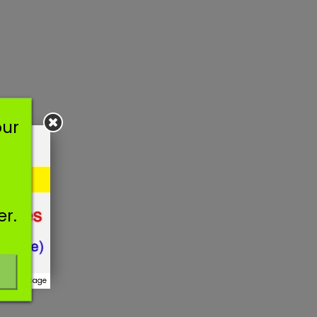
our
er.
r ce message