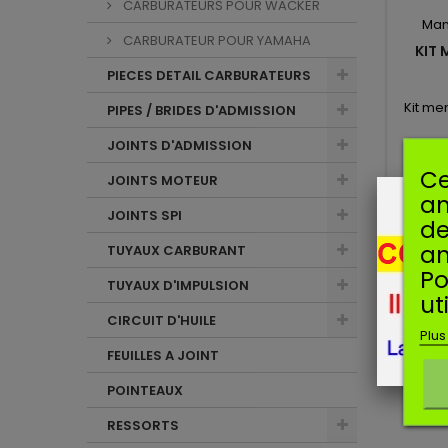
CARBURATEURS POUR WACKER
Man
CARBURATEUR POUR YAMAHA
KIT
PIECES DETAIL CARBURATEURS
Kit m
PIPES / BRIDES D'ADMISSION
JOINTS D'ADMISSION
Ce
JOINTS MOTEUR
am
JOINTS SPI
de
an
TUYAUX CARBURANT
Po
TUYAUX D'IMPULSION
ut
CIRCUIT D'HUILE
Plus
FEUILLES A JOINT
POINTEAUX
RESSORTS