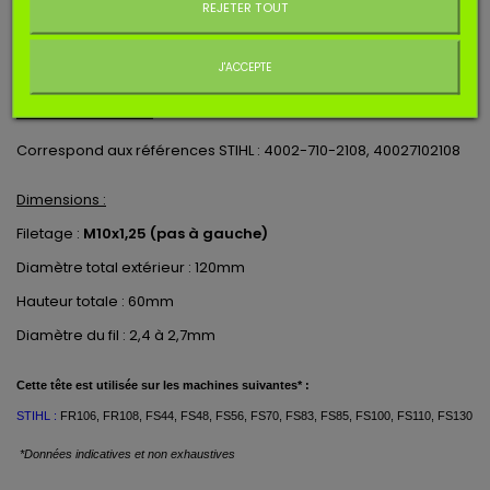
REJETER TOUT
Ajouter au panier
Quantité
J'ACCEPTE
EN SAVOIR PLUS
Correspond aux références STIHL : 4002-710-2108, 40027102108
Dimensions :
Filetage :
M10x1,25 (pas à gauche)
Diamètre total extérieur : 120mm
Hauteur totale : 60mm
Diamètre du fil : 2,4 à 2,7mm
Cette tête
est
utilisée
sur les machines suivantes* :
STIHL :
FR106, FR108, FS44, FS48, FS56, FS70, FS83, FS85, FS100, FS110, FS130
*Données indicatives et non exhaustives