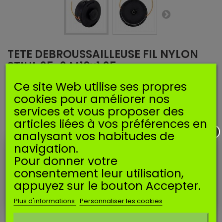
TETE DEBROUSSAILLEUSE FIL NYLON
STIHL 25-2 M10x1,25
Ce site Web utilise ses propres
Référence
STETSTL252B
Manufacturer:
SOSMEMBRANES
cookies pour améliorer nos
EAN13:
3665634005769
services et vous proposer des
articles liées à vos préférences en
Tête complète double fil adaptable modèle AUTOCUT 25-2
analysant vos habitudes de
pour débroussailleuses STIHL.
navigation.
M10x1,25 (pas à gauche)
Pour donner votre
Disponible
consentement leur utilisation,
appuyez sur le bouton Accepter.
Imprimer
Plus d'informations
Personnaliser les cookies
Ne plus afficher ce message
9,90 €
TTC