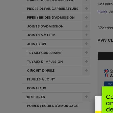
Ces
carb
PIECES DETAIL CARBURATEURS
ECHO
: 2
PIPES / BRIDES D'ADMISSION
JOINTS D'ADMISSION
*Données 
JOINTS MOTEUR
AVIS CL
JOINTS SPI
TUYAUX CARBURANT
TUYAUX D'IMPULSION
CIRCUIT D'HUILE
FEUILLES A JOINT
VO
POINTEAUX
Avis so
Ce
RESSORTS
am
T
POIRES / BULBES D'AMORCAGE
de
Pu