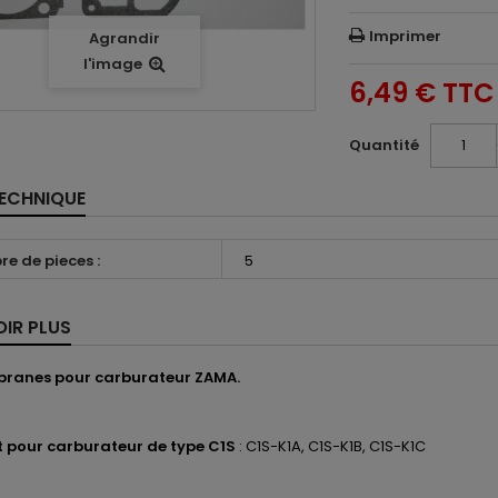
Imprimer
Agrandir
l'image
6,49 €
TTC
Quantité
TECHNIQUE
e de pieces :
5
OIR PLUS
branes pour carburateur ZAMA.
 pour carburateur de type C1S
: C1S-K1A, C1S-K1B, C1S-K1C