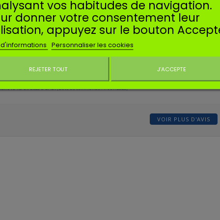
alysant vos habitudes de navigation.
ur donner votre consentement leur
ilisation, appuyez sur le bouton Accept
laude A.
blié le 22/03/2025 à 13:02
(Date de commande : 10/03/2025)
 d'informations
Personnaliser les cookies
me.
REJETER TOUT
J'ACCEPTE
Ne plus affiche
ean Philippe N.
blié le 18/01/2025 à 07:21
(Date de commande : 14/01/2025)
VOIR PLUS D'AVIS