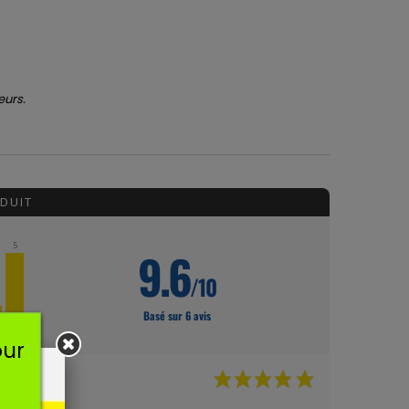
eurs.
DUIT
5
9.6
/10
Basé sur 6 avis
★
5★
our