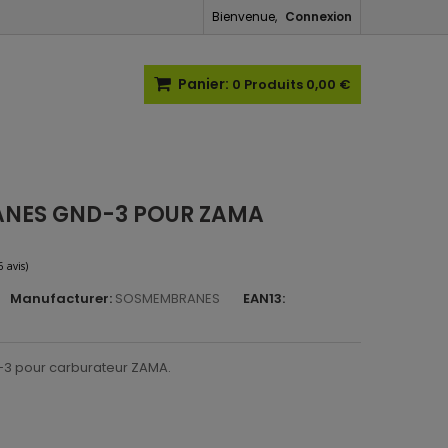
Bienvenue,
Connexion
Panier:
0
Produits
0,00 €
ANES GND-3 POUR ZAMA
Manufacturer:
SOSMEMBRANES
EAN13:
(6 avis)
3 pour carburateur ZAMA.