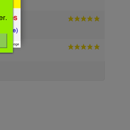
er.
r ce message