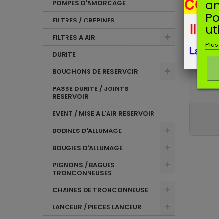
an
POMPES D'AMORCAGE
Iden
Po
FILTRES / CREPINES
ut
C
FILTRES A AIR
Pu
Plus
Confor
DURITE
BOUCHONS DE RESERVOIR
J
PASSE DURITE / JOINTS
Pu
RESERVOIR
EVENT / MISE A L'AIR RESERVOIR
BOBINES D'ALLUMAGE
BOUGIES D'ALLUMAGE
PIGNONS / BAGUES
TRONCONNEUSES
CHAINES DE TRONCONNEUSE
LANCEUR / PIECES LANCEUR