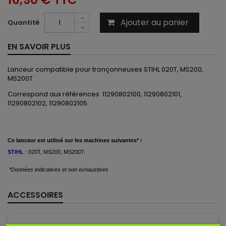
Ajouter au panier
Quantité
EN SAVOIR PLUS
Lanceur compatible pour tronçonneuses STIHL 020T, MS200,
MS200T.
Correspond aux références 11290802100, 11290802101,
11290802102, 11290802105.
Ce
lanceur est
utilisé
sur les machines suivantes* :
STIHL
: 020T, MS200, MS200T.
*Données indicatives et non exhaustives
ACCESSOIRES