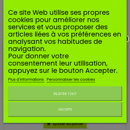
Ce site Web utilise ses propres
cookies pour améliorer nos
services et vous proposer des
articles liées à vos préférences en
analysant vos habitudes de
navigation.
Pour donner votre
consentement leur utilisation,
appuyez sur le bouton Accepter.
Référence
SFILTSTL1129
Plus d'informations
Personnaliser les cookies
Manufacturer:
SOSMEMBRANES
Ne plus afficher ce message
FILTRE A AIR POUR STIHL 020T, MS200T
REJETER TOUT
Filtre à air compatible pour machines STIHL. Pour Stihl 020T,
MS200T
J'ACCEPTE
4,49 €
Ajouter au panier