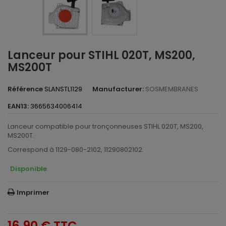
Lanceur pour STIHL 020T, MS200,
MS200T
Référence
SLANSTL1129
Manufacturer:
SOSMEMBRANES
EAN13:
3665634006414
Lanceur compatible pour tronçonneuses STIHL 020T, MS200,
MS200T.
Correspond à 1129-080-2102, 11290802102.
Disponible
Imprimer
16,90 €
TTC