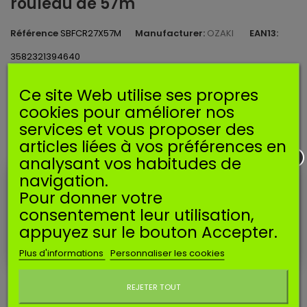
rouleau de 57m
Référence
SBFCR27X57M
Manufacturer:
OZAKI
EAN13:
3582321394640
Fil nylon carré pour débroussailleuse.
Ce site Web utilise ses propres
Diamètre
2,7mm
/ Longueur
57m
.
cookies pour améliorer nos
services et vous proposer des
Disponible
articles liées à vos préférences en
Imprimer
analysant vos habitudes de
navigation.
Pour donner votre
15,90 €
TTC
consentement leur utilisation,
appuyez sur le bouton Accepter.
Ajouter au panier
Quantité
Plus d'informations
Personnaliser les cookies
FICHE TECHNIQUE
Ne plus afficher ce message
REJETER TOUT
Taille du fil
2.7mm