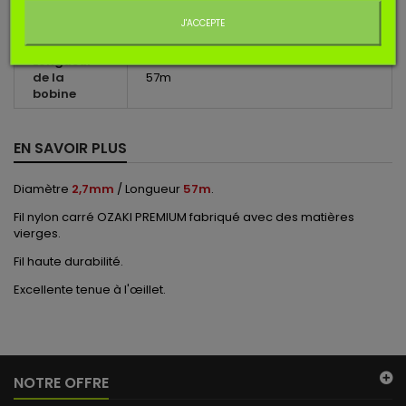
J'ACCEPTE
Forme du fil
Carré
Longueur
de la
57m
bobine
EN SAVOIR PLUS
Diamètre
2,7mm
/ Longueur
57m
.
Fil nylon carré OZAKI PREMIUM f
abriqué avec des matières
vierges.
Fil haute durabilité.
Excellente tenue à l'œillet.
NOTRE OFFRE