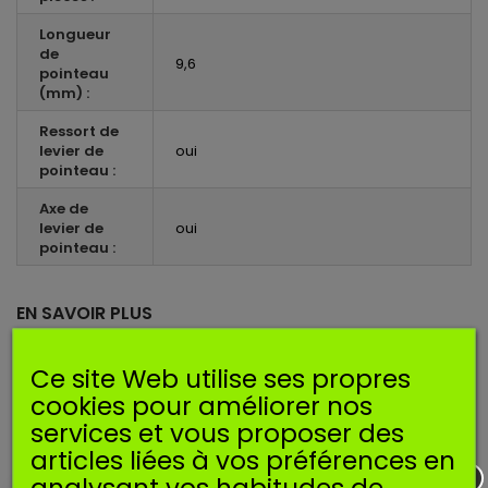
Longueur
de
9,6
pointeau
(mm) :
Ressort de
levier de
oui
pointeau :
Axe de
levier de
oui
pointeau :
EN SAVOIR PLUS
Kit membranes pour carburateur ZAMA.
Ce site Web utilise ses propres
cookies pour améliorer nos
Convient pour carburateur de type
C1Q
: S292, S294, 100312,
services et vous proposer des
100313
articles liées à vos préférences en
analysant vos habitudes de