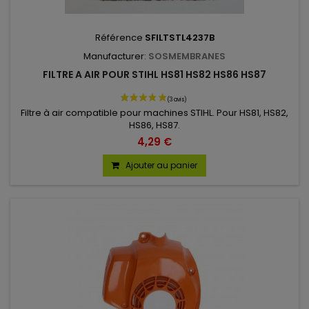
Référence
SFILTSTL4237B
Manufacturer:
SOSMEMBRANES
FILTRE A AIR POUR STIHL HS81 HS82 HS86 HS87
Filtre à air compatible pour machines STIHL. Pour HS81, HS82,
HS86, HS87.
4,29 €
Ajouter au panier