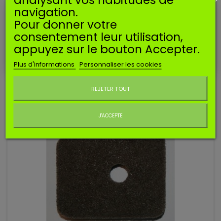
Ces
carburateurs
Zama
sont utilisés
sur les machines
navigation.
suivantes* :
Pour donner votre
STIHL
: HS82, HS87
consentement leur utilisation,
appuyez sur le bouton Accepter.
*Données indicatives et non exhaustives.
Plus d'informations
Personnaliser les cookies
Ne plus afficher ce message
ACCESSOIRES
REJETER TOUT
J'ACCEPTE