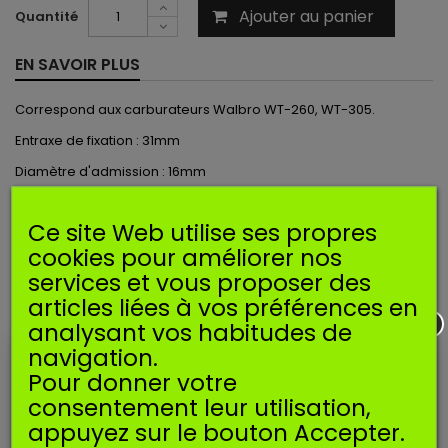
Ajouter au panier
Quantité
EN SAVOIR PLUS
Correspond aux carburateurs Walbro WT-260, WT-305.
Entraxe de fixation : 31mm
Diamètre d'admission : 16mm
Ce site Web utilise ses propres
Ce carburateur est utilisé sur les machines suivantes* :
cookies pour améliorer nos
ALPINA
: VIP 21, VIP 25, VIP 30, VIP 52.
services et vous proposer des
*Données indicatives et non exhaustives
articles liées à vos préférences en
analysant vos habitudes de
ACCESSOIRES
navigation.
Pour donner votre
consentement leur utilisation,
Promo!
appuyez sur le bouton Accepter.