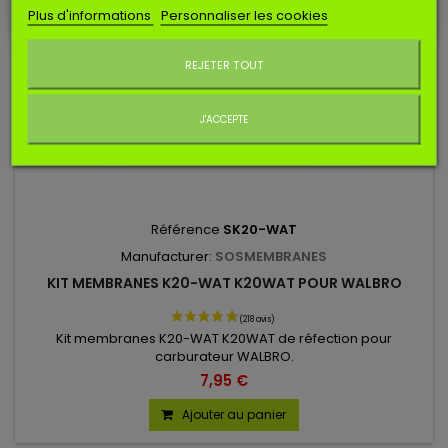
Plus d'informations
Personnaliser les cookies
Ne plus afficher ce message
REJETER TOUT
J'ACCEPTE
Référence
SK20-WAT
Manufacturer:
SOSMEMBRANES
KIT MEMBRANES K20-WAT K20WAT POUR WALBRO
Kit membranes K20-WAT K20WAT de réfection pour
carburateur WALBRO.
7,95 €
Ajouter au panier