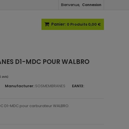
Bienvenue,
Connexion
Panier:
0
Produits
0,00 €
ANES D1-MDC POUR WALBRO
Manufacturer:
SOSMEMBRANES
EAN13:
(6 avis)
C D1-MDC pour carburateur WALBRO.