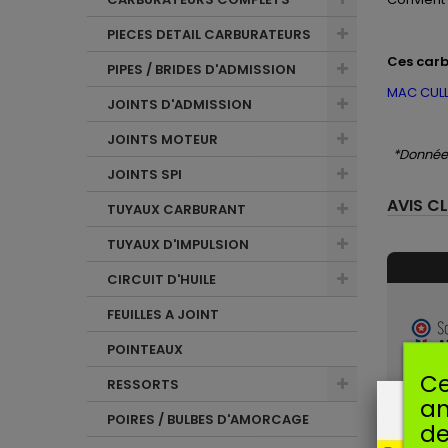
PIECES DETAIL CARBURATEURS
Ces
carb
PIPES / BRIDES D'ADMISSION
MAC CUL
JOINTS D'ADMISSION
JOINTS MOTEUR
*Données
JOINTS SPI
AVIS CL
TUYAUX CARBURANT
TUYAUX D'IMPULSION
CIRCUIT D'HUILE
FEUILLES A JOINT
POINTEAUX
Ce
VO
RESSORTS
am
Avis so
POIRES / BULBES D'AMORCAGE
de