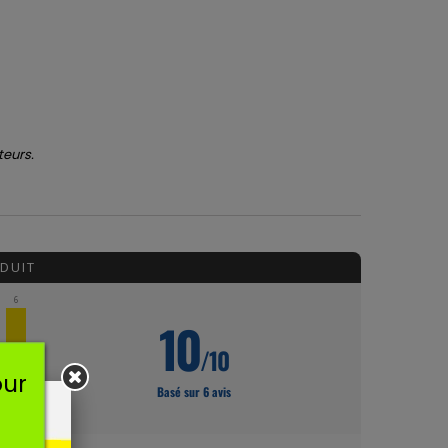
teurs.
DUIT
6
10
/10
our
Basé sur 6 avis
★
5★