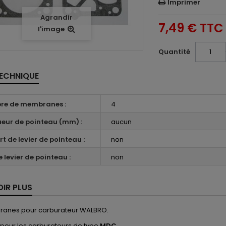
Imprimer
Agrandir
7,49 €
TTC
l'image
Quantité
TECHNIQUE
re de membranes :
4
eur de pointeau (mm) :
aucun
rt de levier de pointeau :
non
 levier de pointeau :
non
OIR PLUS
ranes pour carburateur WALBRO.
 pour les carburateurs de type
MDC