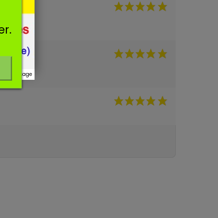
er.
r ce message