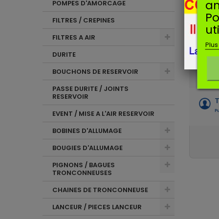
an
POMPES D'AMORCAGE
C
Po
Pu
FILTRES / CREPINES
ut
Bon mat
FILTRES A AIR
Plus
A
DURITE
Pu
BOUCHONS DE RESERVOIR
Confo
PASSE DURITE / JOINTS
RESERVOIR
T
Pu
EVENT / MISE A L'AIR RESERVOIR
BOBINES D'ALLUMAGE
BOUGIES D'ALLUMAGE
PIGNONS / BAGUES
TRONCONNEUSES
CHAINES DE TRONCONNEUSE
LANCEUR / PIECES LANCEUR