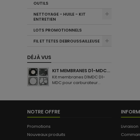
OUTILS
NETTOYAGE - HUILE - KIT
ENTRETIEN
LOTS PROMOTIONNELS
FIL ET TETES DEBROUSSAILLEUSE
DÉJÀ VUS
KIT MEMBRANES D1-MDC...
Kit membranes D1MDC D1-
MDC pour carburateur...
NOTRE OFFRE
INFORM
Promotions
Livraison
Nouveaux produits
Commande