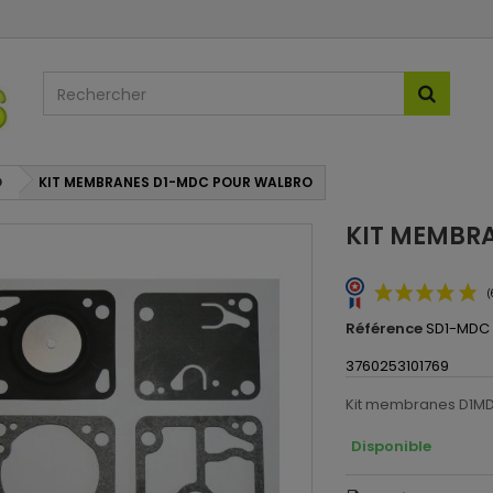
O
KIT MEMBRANES D1-MDC POUR WALBRO
KIT MEMBR
Référence
SD1-MDC
3760253101769
Kit membranes D1MD
Disponible