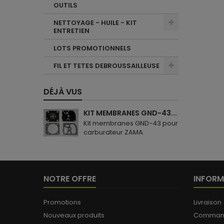
OUTILS
NETTOYAGE - HUILE - KIT
ENTRETIEN
LOTS PROMOTIONNELS
FIL ET TETES DEBROUSSAILLEUSE
DÉJÀ VUS
KIT MEMBRANES GND-43...
Kit membranes GND-43 pour
carburateur ZAMA.
NOTRE OFFRE
INFORM
Promotions
Livraison
Nouveaux produits
Commande