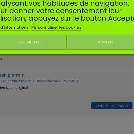
umis à un contrôle
alysant vos habitudes de navigation.
1★
2★
3★
4
ur donner votre consentement leur
ilisation, appuyez sur le bouton Accept
aul q.
blié le 09/05/2026 à 12:41
(Date de commande : 28/04/2026)
 d'informations
Personnaliser les cookies
rme
REJETER TOUT
J'ACCEPTE
OEL T.
Ne plus affiche
blié le 23/02/2026 à 22:44
(Date de commande : 13/02/2026)
to
ean pierre r.
blié le 10/04/2025 à 13:10
(Date de commande : 28/03/2025)
ien que l original
VOIR PLUS D'AVIS