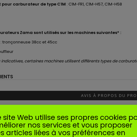
 pour carburateur de type C1M
: C1M-FR1,
C1M-H57,
C1M-H58
urateurs
Zama
sont utilisés
sur les machines suivantes* :
: tronçonneuse 38cc et 45cc
ouffleur
indicatives, certaines machines utilisent différents types de carburat
IENTS
AVIS À PROPOS DU PRO
 site Web utilise ses propres cookies p
éliorer nos services et vous proposer
IR L'ATTESTATION
s articles liées à vos préférences en
0
0
0
0