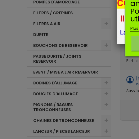
Avis so
an
POMPES D'AMORCAGE
Po
FILTRES / CREPINES
ut
P
FILTRES A AIR
Pu
Plus
confo
DURITE
BOUCHONS DE RESERVOIR
J
Pu
PASSE DURITE / JOINTS
Perfec
RESERVOIR
EVENT / MISE A L'AIR RESERVOIR
J
BOBINES D'ALLUMAGE
Pu
Aussi b
BOUGIES D'ALLUMAGE
PIGNONS / BAGUES
TRONCONNEUSES
CHAINES DE TRONCONNEUSE
LANCEUR / PIECES LANCEUR