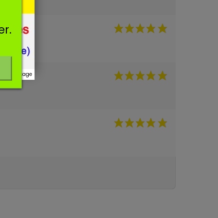
★
5★
er.
r ce message