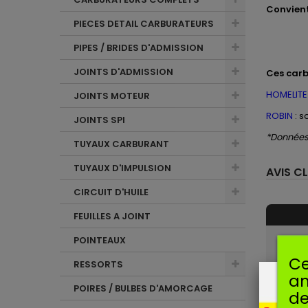
Convient
PIECES DETAIL CARBURATEURS
PIPES / BRIDES D'ADMISSION
JOINTS D'ADMISSION
Ces
carb
HOMELITE
JOINTS MOTEUR
ROBIN
: s
JOINTS SPI
*Données 
TUYAUX CARBURANT
TUYAUX D'IMPULSION
AVIS CL
CIRCUIT D'HUILE
FEUILLES A JOINT
POINTEAUX
Ce
RESSORTS
am
POIRES / BULBES D'AMORCAGE
VO
de