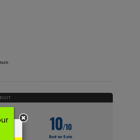
eurs.
DUIT
6
10
our
/10
Basé sur 6 avis