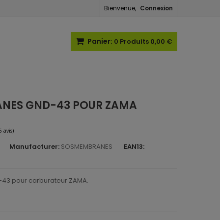
Bienvenue,
Connexion
Panier:
0
Produits
0,00 €
ANES GND-43 POUR ZAMA
Manufacturer:
SOSMEMBRANES
EAN13:
(6 avis)
43 pour carburateur ZAMA.