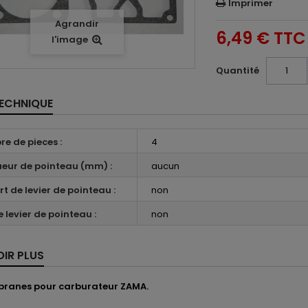
Imprimer
Agrandir
6,49 €
TTC
l'image
Quantité
TECHNIQUE
e de pieces :
4
eur de pointeau (mm) :
aucun
rt de levier de pointeau :
non
 levier de pointeau :
non
OIR PLUS
branes pour carburateur ZAMA.