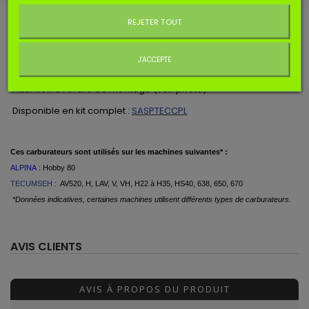
Ne plus afficher ce message
EN SAVOIR PLUS
REJETER TOUT
Kit membranes pour ASPERA / TECUMSEH
J'ACCEPTE
Entraxe des trous de 32,5 x 32,5mm.
Attention à l'ordre de montage (voir photo)
Disponible en kit complet :
SASPTECCPL
Ces
carburateurs
sont utilisés
sur les machines suivantes* :
ALPINA
: Hobby 80
TECUMSEH
: AV520, H, LAV, V, VH, H22 à H35, HS40, 638, 650, 670
*Données indicatives, certaines machines utilisent différents types de carburateurs.
AVIS CLIENTS
AVIS À PROPOS DU PRODUIT