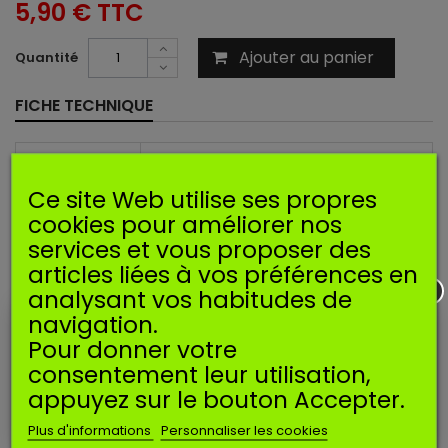
5,90 €
TTC
Ajouter au panier
Quantité
FICHE TECHNIQUE
Nombre de
2
pieces :
Ce site Web utilise ses propres
Longueur
cookies pour améliorer nos
de
aucun
services et vous proposer des
pointeau
articles liées à vos préférences en
(mm) :
analysant vos habitudes de
Ressort de
navigation.
levier de
non
pointeau :
Pour donner votre
consentement leur utilisation,
Axe de
levier de
non
appuyez sur le bouton Accepter.
pointeau :
Plus d'informations
Personnaliser les cookies