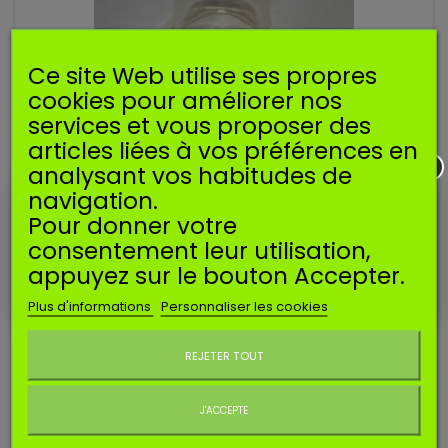
Ce site Web utilise ses propres
cookies pour améliorer nos
services et vous proposer des
articles liées à vos préférences en
analysant vos habitudes de
Référence
SPREPM
navigation.
Manufacturer:
SOSMEMBRANES
Pour donner votre
POIRE AMORÇAGE PETIT MODÈLE
consentement leur utilisation,
appuyez sur le bouton Accepter.
Poire d'amorçage pour carburateur Walbro et autres.
Plus d'informations
Personnaliser les cookies
1,29 €
Ne plus afficher ce message
REJETER TOUT
Ajouter au panier
J'ACCEPTE